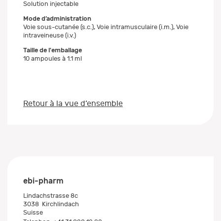
Solution injectable
Mode d’administration
Voie sous-cutanée (s.c.), Voie intramusculaire (i.m.), Voie
intraveineuse (i.v.)
Taille de l'emballage
10 ampoules à 1.1 ml
Retour à la vue d’ensemble
ebi-pharm
Lindachstrasse 8c
3038
Kirchlindach
Suisse