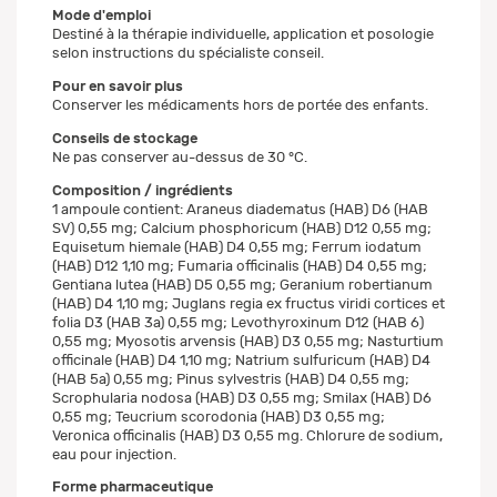
Mode d'emploi
Destiné à la thérapie individuelle, application et posologie
selon instructions du spécialiste conseil.
Pour en savoir plus
Conserver les médicaments hors de portée des enfants.
Conseils de stockage
Ne pas conserver au-dessus de 30 °C.
Composition / ingrédients
1 ampoule contient: Araneus diadematus (HAB) D6 (HAB
SV) 0,55 mg; Calcium phosphoricum (HAB) D12 0,55 mg;
Equisetum hiemale (HAB) D4 0,55 mg; Ferrum iodatum
(HAB) D12 1,10 mg; Fumaria officinalis (HAB) D4 0,55 mg;
Gentiana lutea (HAB) D5 0,55 mg; Geranium robertianum
(HAB) D4 1,10 mg; Juglans regia ex fructus viridi cortices et
folia D3 (HAB 3a) 0,55 mg; Levothyroxinum D12 (HAB 6)
0,55 mg; Myosotis arvensis (HAB) D3 0,55 mg; Nasturtium
officinale (HAB) D4 1,10 mg; Natrium sulfuricum (HAB) D4
(HAB 5a) 0,55 mg; Pinus sylvestris (HAB) D4 0,55 mg;
Scrophularia nodosa (HAB) D3 0,55 mg; Smilax (HAB) D6
0,55 mg; Teucrium scorodonia (HAB) D3 0,55 mg;
Veronica officinalis (HAB) D3 0,55 mg. Chlorure de sodium,
eau pour injection.
Forme pharmaceutique