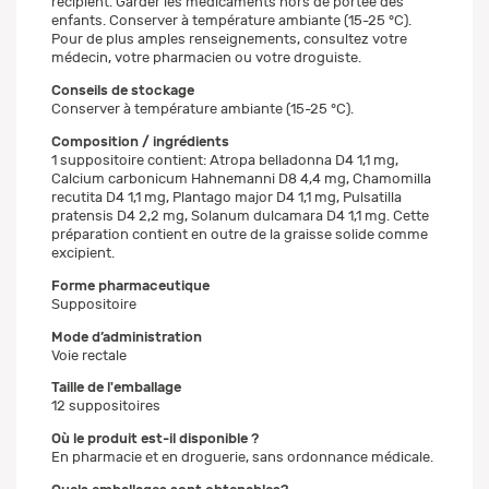
récipient. Garder les médicaments hors de portée des
enfants. Conserver à température ambiante (15-25 °C).
Pour de plus amples renseignements, consultez votre
médecin, votre pharmacien ou votre droguiste.
Conseils de stockage
Conserver à température ambiante (15-25 °C).
Composition / ingrédients
1 suppositoire contient: Atropa belladonna D4 1,1 mg,
Calcium carbonicum Hahnemanni D8 4,4 mg, Chamomilla
recutita D4 1,1 mg, Plantago major D4 1,1 mg, Pulsatilla
pratensis D4 2,2 mg, Solanum dulcamara D4 1,1 mg. Cette
préparation contient en outre de la graisse solide comme
excipient.
Forme pharmaceutique
Suppositoire
Mode d’administration
Voie rectale
Taille de l'emballage
12 suppositoires
Où le produit est-il disponible ?
En pharmacie et en droguerie, sans ordonnance médicale.