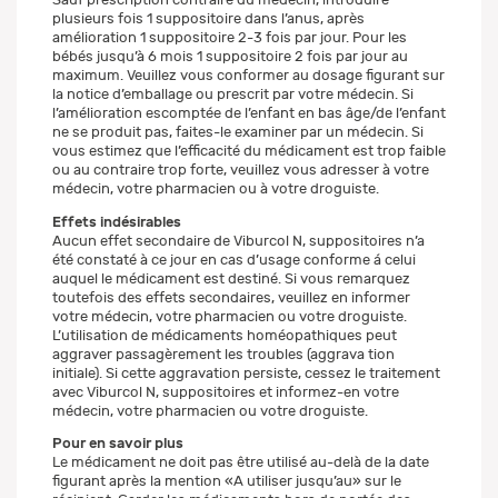
plusieurs fois 1 suppositoire dans l’anus, après
amélioration 1 suppositoire 2-3 fois par jour. Pour les
bébés jusqu’à 6 mois 1 suppositoire 2 fois par jour au
maximum. Veuillez vous conformer au dosage figurant sur
la notice d’emballage ou prescrit par votre médecin. Si
l’amélioration escomptée de l’enfant en bas âge/de l’enfant
ne se produit pas, faites-le examiner par un médecin. Si
vous estimez que l’efficacité du médicament est trop faible
ou au contraire trop forte, veuillez vous adresser à votre
médecin, votre pharmacien ou à votre droguiste.
Effets indésirables
Aucun effet secondaire de Viburcol N, suppositoires n’a
été constaté à ce jour en cas d’usage conforme á celui
auquel le médicament est destiné. Si vous remarquez
toutefois des effets secondaires, veuillez en informer
votre médecin, votre pharmacien ou votre droguiste.
L’utilisation de médicaments homéopathiques peut
aggraver passagèrement les troubles (aggrava tion
initiale). Si cette aggravation persiste, cessez le traitement
avec Viburcol N, suppositoires et informez-en votre
médecin, votre pharmacien ou votre droguiste.
Pour en savoir plus
Le médicament ne doit pas être utilisé au-delà de la date
figurant après la mention «A utiliser jusqu’au» sur le