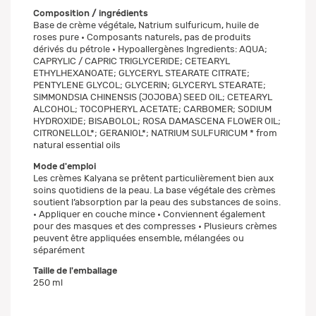
Composition / ingrédients
Base de crème végétale, Natrium sulfuricum, huile de
roses pure • Composants naturels, pas de produits
dérivés du pétrole • Hypoallergènes Ingredients: AQUA;
CAPRYLIC / CAPRIC TRIGLYCERIDE; CETEARYL
ETHYLHEXANOATE; GLYCERYL STEARATE CITRATE;
PENTYLENE GLYCOL; GLYCERIN; GLYCERYL STEARATE;
SIMMONDSIA CHINENSIS (JOJOBA) SEED OIL; CETEARYL
ALCOHOL; TOCOPHERYL ACETATE; CARBOMER; SODIUM
HYDROXIDE; BISABOLOL; ROSA DAMASCENA FLOWER OIL;
CITRONELLOL*; GERANIOL*; NATRIUM SULFURICUM * from
natural essential oils
Mode d'emploi
Les crèmes Kalyana se prêtent particulièrement bien aux
soins quotidiens de la peau. La base végétale des crèmes
soutient l’absorption par la peau des substances de soins.
• Appliquer en couche mince • Conviennent également
pour des masques et des compresses • Plusieurs crèmes
peuvent être appliquées ensemble, mélangées ou
séparément
Taille de l'emballage
250 ml