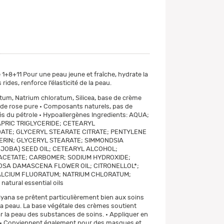
1+8+11 Pour une peau jeune et fraîche, hydrate la
 rides, renforce l’élasticité de la peau.
tum, Natrium chloratum, Silicea, base de crème
e de rose pure • Composants naturels, pas de
és du pétrole • Hypoallergènes Ingredients: AQUA;
APRIC TRIGLYCERIDE; CETEARYL
TE; GLYCERYL STEARATE CITRATE; PENTYLENE
ERIN; GLYCERYL STEARATE; SIMMONDSIA
OJOBA) SEED OIL; CETEARYL ALCOHOL;
CETATE; CARBOMER; SODIUM HYDROXIDE;
OSA DAMASCENA FLOWER OIL; CITRONELLOL*;
ALCIUM FLUORATUM; NATRIUM CHLORATUM;
natural essential oils
yana se prêtent particulièrement bien aux soins
la peau. La base végétale des crèmes soutient
ar la peau des substances de soins. • Appliquer en
• Conviennent également pour des masques et