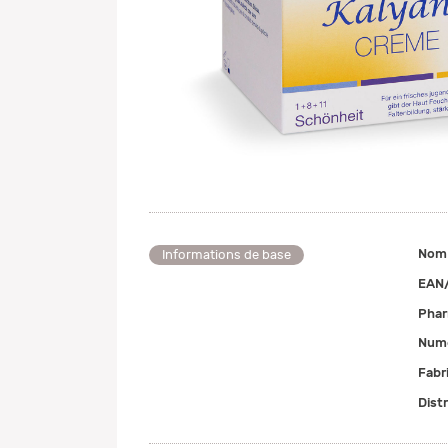
Nom
Informations de base
EAN
Pha
Numé
Fabr
Dist