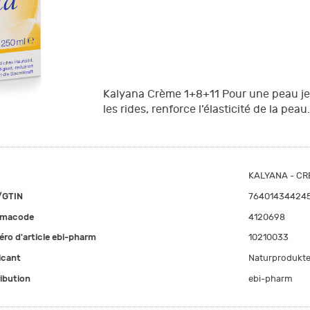
Kalyana Crème 1+8+11 Pour une peau jeu
les rides, renforce l’élasticité de la peau
KALYANA - CRE
/GTIN
76401434424
rmacode
4120698
ro d'article ebi-pharm
10210033
icant
Naturprodukte
ribution
ebi-pharm