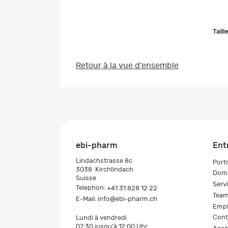
Taill
Retour à la vue d’ensemble
ebi-pharm
Ent
Lindachstrasse 8c
Portr
3038
Kirchlindach
Doma
Suisse
Serv
Telephon:
+41 31 828 12 22
Tea
E-Mail:
info@ebi-pharm.ch
Empl
Cont
Lundi à vendredi
07:30 jusqu'à 12:00 Uhr