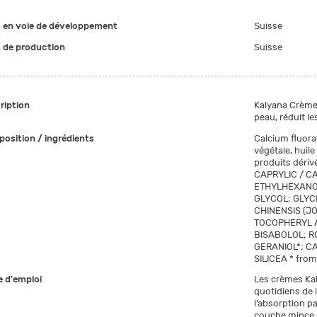
 en voie de développement
Suisse
 de production
Suisse
ription
Kalyana Crème 
peau, réduit les
osition / ingrédients
Calcium fluora
végétale, huil
produits dériv
CAPRYLIC / C
ETHYLHEXANOA
GLYCOL; GLYC
CHINENSIS (J
TOCOPHERYL A
BISABOLOL; R
GERANIOL*; C
SILICEA * from 
 d'emploi
Les crèmes Kal
quotidiens de 
l’absorption p
couche mince 