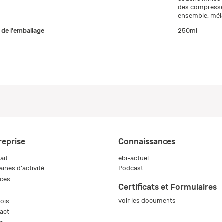
des compresses
ensemble, mél
e de l'emballage
250ml
reprise
Connaissances
ait
ebi-actuel
ines d'activité
Podcast
ices
Certificats et Formulaires
m
voir les documents
ois
act