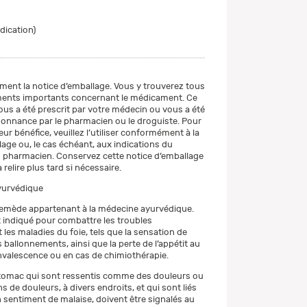
ndication)
ement la notice d’emballage. Vous y trouverez tous
ments importants concernant le médicament. Ce
s a été prescrit par votre médecin ou vous a été
onnance par le pharmacien ou le droguiste. Pour
leur bénéfice, veuillez l’utiliser conformément à la
lage ou, le cas échéant, aux indications du
 pharmacien. Conservez cette notice d’emballage
 relire plus tard si nécessaire.
yurvédique
 remède appartenant à la médecine ayurvédique.
 indiqué pour combattre les troubles
es maladies du foie, tels que la sensation de
s ballonnements, ainsi que la perte de l’appétit au
nvalescence ou en cas de chimiothérapie.
tomac qui sont ressentis comme des douleurs ou
 de douleurs, à divers endroits, et qui sont liés
 sentiment de malaise, doivent être signalés au