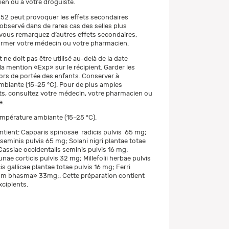
en ou à votre droguiste.
. 52 peut provoquer les effets secondaires
 observé dans de rares cas des selles plus
 vous remarquez d’autres effets secondaires,
former votre médecin ou votre pharmacien.
e doit pas être utilisé au-delà de la date
la mention «Exp» sur le récipient. Garder les
rs de portée des enfants. Conserver à
biante (15–25 °C). Pour de plus amples
s, consultez votre médecin, votre pharmacien ou
e.
mpérature ambiante (15–25 °C).
tient: Capparis spinosae radicis pulvis 65 mg;
 seminis pulvis 65 mg; Solani nigri plantae totae
Cassiae occidentalis seminis pulvis 16 mg;
unae corticis pulvis 32 mg; Millefolii herbae pulvis
s gallicae plantae totae pulvis 16 mg; Ferri
m bhasma» 33mg;. Cette préparation contient
xcipients.