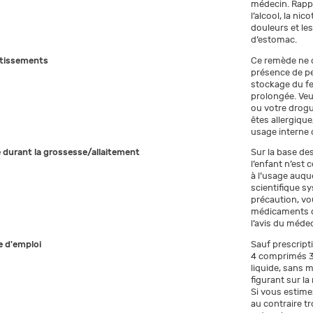
médecin. Rappe
l’alcool, la ni
douleurs et l
d’estomac.
tissements
Ce remède ne do
présence de pe
stockage du fe
prolongée. Veu
ou votre drogu
êtes allergiqu
usage interne 
e durant la grossesse/allaitement
Sur la base des
l’enfant n’est
à l’usage auque
scientifique s
précaution, vo
médicaments du
l’avis du méde
 d'emploi
Sauf prescript
4 comprimés 3 
liquide, sans 
figurant sur la
Si vous estimez
au contraire tr