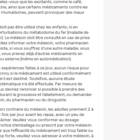
lez-vous que les excitants, comme le café,
cotine, ainsi que certains médicaments contre les
es rhumatismes, peuvent provoquer des maux
it pas être utilisé chez les enfants, ni en
rturbations du métabolisme du fer (maladie de
r). Le médecin doit être consulté en cas de prise
illez informer votre médecin, votre pharmacien
iste, si vous souffrez d’une autre maladie, vous
e, vous prenez déjà d’autres médicaments en
ou externe (même en automédication).
 expériences faites à ce jour, aucun risque pour
 connu si le médicament est utilisé conformément
l il est destiné. Toutefois, aucune étude
ystématique n’a été effectuée. Par mesure de
us devriez renoncer si possible à prendre des
rant la grossesse et l’allaitement, ou demander
cin, du pharmacien ou du droguiste.
ion contraire du médecin, les adultes prennent 2 à
fois par jour avant les repas, avec un peu de
mâcher. Veuillez vous conformer au dosage
 notice d’emballage ou prescrit par votre médecin.
 que l’efficacité du médicament est trop faible ou
op forte, veuillez vous adresser à votre médecin, à