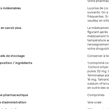
votre pharmaci
ts indésirables
La prise de Liv
suivants: On a
fréquentes. Si
veuillez en in
 en savoir plus
Le médicament n
figurant après 
médicament ho
température am
renseignement
votre droguist
eils de stockage
Conserver à te
osition / ingrédients
1 comprimé con
Cichorii intybi
pulvis 32 mg; 
Terminaliae arj
16 mg; Tamarici
oxidum «Ferru
en outre des e
e pharmaceutique
Comprimés
 d’administration
Voie orale