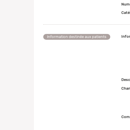
Numé
Caté
Info
Information destinée aux patients
Desc
Cham
Comp