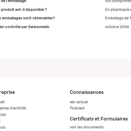
e de l'emballage
100 comprimé
 produit est-il disponible ?
En pharmacie e
s emballages sont obtenables?
Emballage de 
ier contrôle par Swissmedic
octobre 2006
reprise
Connaissances
ait
ebi-actuel
ines d'activité
Podcast
ices
Certificats et Formulaires
m
voir les documents
ois