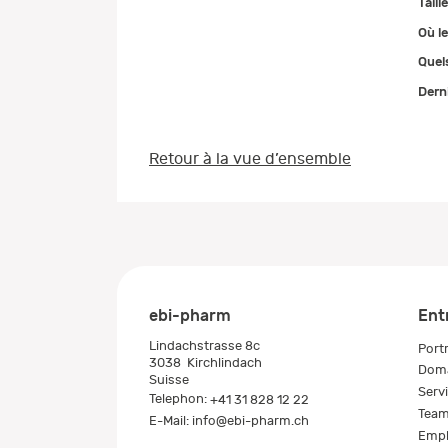
Taill
Où le
Quel
Dern
Retour à la vue d’ensemble
ebi-pharm
Ent
Lindachstrasse 8c
Portr
3038
Kirchlindach
Doma
Suisse
Serv
Telephon:
+41 31 828 12 22
Tea
E-Mail:
info@ebi-pharm.ch
Empl