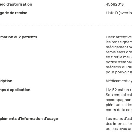
ro d'autorisation
45682013
gorie de remise
Liste D (avec i
rmation aux patients
Lisez attentiv
les renseigne
médicament vou
remis sans ord
en tirer le meil
notice d’embal
médecin ou du
pour pouvoir la
ription
Médicament a
ps d’application
Liv. 52 est un
Son emploi est
accompagnant l
plénitude et le
cours de la co
léments d'information d'usage
Les maux d’es
des impressions
ou pas avec un