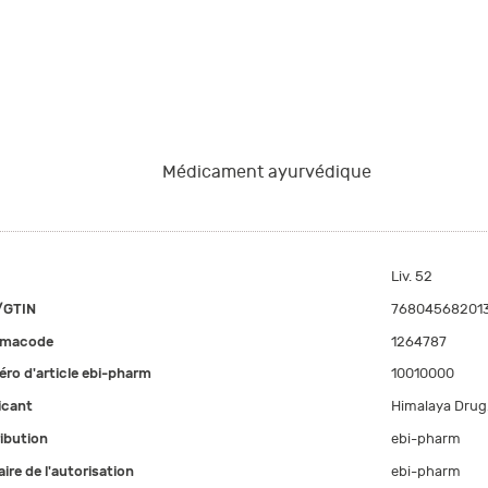
Médicament ayurvédique
Liv. 52
/GTIN
76804568201
rmacode
1264787
ro d'article ebi-pharm
10010000
icant
Himalaya Drug
ribution
ebi-pharm
aire de l'autorisation
ebi-pharm