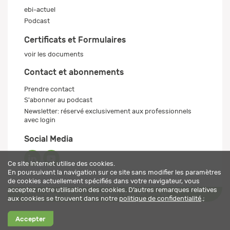
ebi-actuel
Podcast
Certificats et Formulaires
voir les documents
Contact et abonnements
Prendre contact
S'abonner au podcast
Newsletter: réservé exclusivement aux professionnels
avec login
Social Media
Ce site Internet utilise des cookies.
En poursuivant la navigation sur ce site sans modifier les paramètres
de cookies actuellement spécifiés dans votre navigateur, vous
acceptez notre utilisation des cookies. D’autres remarques relatives
Mentions légales
Politique de confidentialité
© 2026 ebi-pharm ag
aux cookies se trouvent dans notre
politique de confidentialité
.;
Accepter