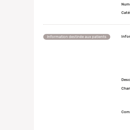
Numé
Caté
Info
Information destinée aux patients
Desc
Cham
Comp