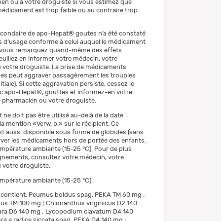
en ou à votre droguiste si vous estimez que
 médicament est trop faible ou au contraire trop
econdaire de apo-Hepat® goutes n’a été constaté
as d’usage conforme à celui auquel le médicament
Si vous remarquez quand-même des effets
euillez en informer votre médecin, votre
votre droguiste. La prise de médicaments
s peut aggraver passagèrement les troubles
itiale). Si cette aggravation persiste, cessez le
c apo-Hepat®, gouttes et informez-en votre
 pharmacien ou votre droguiste.
e doit pas être utilisé au-delà de la date
la mention «Verw. b.» sur le récipient. Ce
 aussi disponible sous forme de globules (sans
rver les médicaments hors de portée des enfants.
mpérature ambiante (15-25 °C). Pour de plus
gnements, consultez votre médecin, votre
votre droguiste.
mpérature ambiante (15-25 °C).
n contient: Peumus boldus spag. PEKA TM 60 mg ;
us TM 100 mg ; Chionanthus virginicus D2 140
mara D6 140 mg ; Lycopodium clavatum D4 140
a e radice siccata spag. PEKA D4 140 mg ;