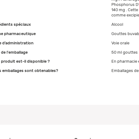
Phosphorus D1
140 mg . Cette 
comme excipie
édients spéciaux
Alcool
e pharmaceutique
Gouttes buvab
 d’administration
Voie orale
e de l'emballage
50 ml gouttes
 produit est-il disponible ?
En pharmacie e
s emballages sont obtenables?
Emballages de 