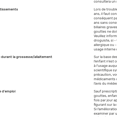
consultera un 
tissements
Lors de troubl
ans, il faut co
conséquent pas
ans sans consu
biliaires grave
gouttes ne doit
Veuillez infor
droguiste, si -
allergique ou 
usage interne 
e durant la grossesse/allaitement
Sur la base des
l’enfant n’est
à l’usage auque
scientifique s
précaution, vo
médicaments du
l’avis du méde
 d'emploi
Sauf prescripti
gouttes, enfant
fois par jour 
figurant sur la
Si l’améliorati
examiner par u