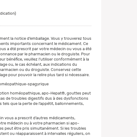
ndication)
ement la notice d’emballage. Vous y trouverez tous
ments importants concernant le médicament. Ce
s a été prescrit par votre médecin ou vous a été
onnance par le pharmacien ou le droguiste. Pour
leur bénéfice, veuillez l’utiliser conformément à la
lage ou, le cas échéant, aux indications du
harmacien ou du droguiste. Conservez cette
age pour pouvoir la relire plus tard si nécessaire.
oméopathique-spagyrique
eption homéopathique, apo-Hepat®, gouttes peut
 cas de troubles digestifs dus à des dysfonctions
s tels que la perte de l’appétit, ballonnements,
in vous a prescrit d’autres médicaments,
tre médecin ou à votre pharmacien si apo-
s peut être pris simultanément. Si les troubles
stent ou réapparaissent à intervalles réguliers, on