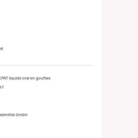
ue
AT liquide oral en gouttes
97
eilmittel GmbH