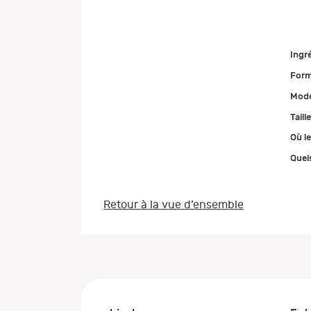
Ingr
Form
Mode
Taill
Où le
Quel
Retour à la vue d’ensemble