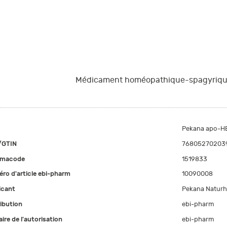
Médicament homéopathique-spagyriq
Pekana apo-HEP
/GTIN
76805270203
rmacode
1519833
ro d'article ebi-pharm
10090008
icant
Pekana Naturh
ribution
ebi-pharm
aire de l'autorisation
ebi-pharm