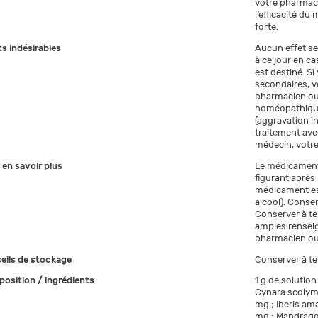
votre pharmaci
l’efficacité du
forte.
ts indésirables
Aucun effet s
à ce jour en c
est destiné. 
secondaires, v
pharmacien ou 
homéopathique
(aggravation in
traitement ave
médecin, votre
 en savoir plus
Le médicament n
figurant après 
médicament est
alcool). Conse
Conserver à te
amples rensei
pharmacien ou 
eils de stockage
Conserver à te
osition / ingrédients
1 g de solutio
Cynara scolym
mg ; Iberis a
mg ; Mandragor