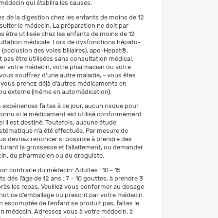
médecin qui établira les causes.
es de la digestion chez les enfants de moins de 12
nsulter le médecin. La préparation ne doit par
 être utilisée chez les enfants de moins de 12
ltation médicale. Lors de dysfonctions hépato-
s (occlusion des voies biliaires), apo-Hepat®,
 pas être utilisées sans consultation médical.
mer votre médecin, votre pharmacien ou votre
 vous souffrez d’une autre maladie, - vous êtes
- vous prenez déjà d’autres médicaments en
ou externe (même en automédication).
 expériences faites à ce jour, aucun risque pour
 connu si le médicament est utilisé conformément
l il est destiné. Toutefois, aucune étude
ystématique n’a été effectuée. Par mesure de
us devriez renoncer si possible à prendre des
rant la grossesse et l’allaitement, ou demander
cin, du pharmacien ou du droguiste.
on contraire du médecin: Adultes : 10 - 15
s dés l’âge de 12 ans : 7 – 10 gouttes, à prendre 3
après les repas. Veuillez vous conformer au dosage
 notice d’emballage ou prescrit par votre médecin.
on escomptée de l’enfant se produit pas, faites le
n médecin. Adressez vous à votre médecin, à