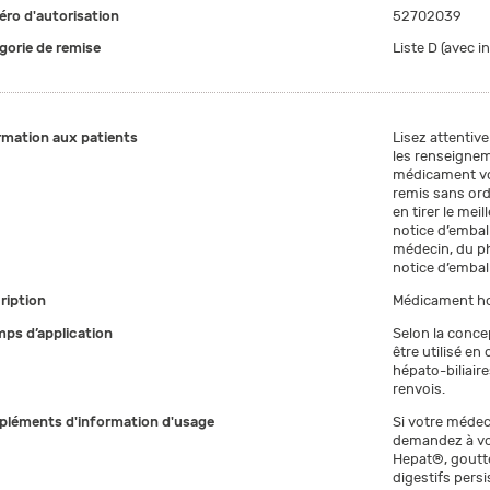
ro d'autorisation
52702039
gorie de remise
Liste D (avec i
rmation aux patients
Lisez attentiv
les renseigne
médicament vou
remis sans ord
en tirer le meil
notice d’embal
médecin, du p
notice d’emball
ription
Médicament h
ps d’application
Selon la conc
être utilisé en
hépato-biliaire
renvois.
léments d'information d'usage
Si votre médec
demandez à vo
Hepat®, goutte
digestifs persi