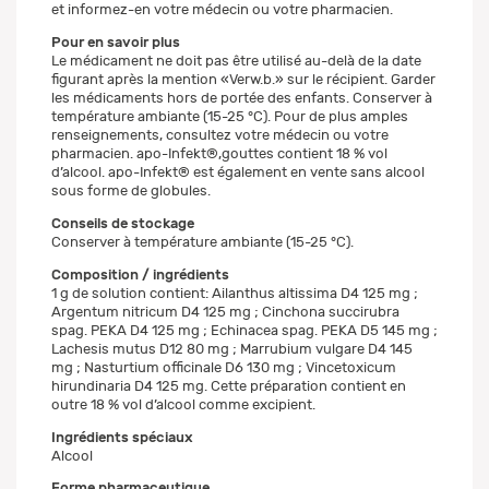
et informez-en votre médecin ou votre pharmacien.
Pour en savoir plus
Le médicament ne doit pas être utilisé au-delà de la date
figurant après la mention «Verw.b.» sur le récipient. Garder
les médicaments hors de portée des enfants. Conserver à
température ambiante (15-25 °C). Pour de plus amples
renseignements, consultez votre médecin ou votre
pharmacien. apo-Infekt®,gouttes contient 18 % vol
d’alcool. apo-Infekt® est également en vente sans alcool
sous forme de globules.
Conseils de stockage
Conserver à température ambiante (15-25 °C).
Composition / ingrédients
1 g de solution contient: Ailanthus altissima D4 125 mg ;
Argentum nitricum D4 125 mg ; Cinchona succirubra
spag. PEKA D4 125 mg ; Echinacea spag. PEKA D5 145 mg ;
Lachesis mutus D12 80 mg ; Marrubium vulgare D4 145
mg ; Nasturtium officinale D6 130 mg ; Vincetoxicum
hirundinaria D4 125 mg. Cette préparation contient en
outre 18 % vol d’alcool comme excipient.
Ingrédients spéciaux
Alcool
Forme pharmaceutique