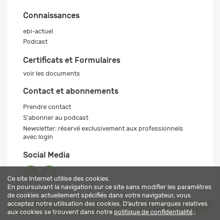
Connaissances
ebi-actuel
Podcast
Certificats et Formulaires
voir les documents
Contact et abonnements
Prendre contact
S'abonner au podcast
Newsletter: réservé exclusivement aux professionnels
avec login
Social Media
Ce site Internet utilise des cookies.
En poursuivant la navigation sur ce site sans modifier les paramètres
de cookies actuellement spécifiés dans votre navigateur, vous
acceptez notre utilisation des cookies. D’autres remarques relatives
Mentions légales
Politique de confidentialité
© 2026 ebi-pharm ag
aux cookies se trouvent dans notre
politique de confidentialité
.;