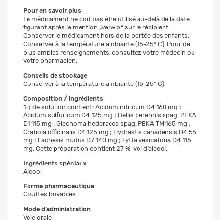
Pour en savoir plus
Le médicament ne doit pas être utilisé au-delà de la date
figurant après la mention „Verw.b.“ sur le récipient.
Conserver le médicament hors de la portée des enfants.
Conserver à la température ambiante (15-25° C). Pour de
plus amples renseignements, consultez votre médecin ou
votre pharmacien.
Conseils de stockage
Conserver à la température ambiante (15-25° C).
Composition / ingrédients
1 g de solution contient: Acidum nitricum D4 160 mg ;
Acidum sulfuricum D4 125 mg ; Bellis perennis spag. PEKA
D1 115 mg ; Glechoma hederacea spag. PEKA TM 165 mg ;
Gratiola officinalis D4 125 mg ; Hydrastis canadensis D4 55
mg ; Lachesis mutus D7 140 mg ; Lytta vesicatoria D4 115
mg. Cette préparation contient 27 %-vol d’alcool.
Ingrédients spéciaux
Alcool
Forme pharmaceutique
Gouttes buvables
Mode d’administration
Voie orale