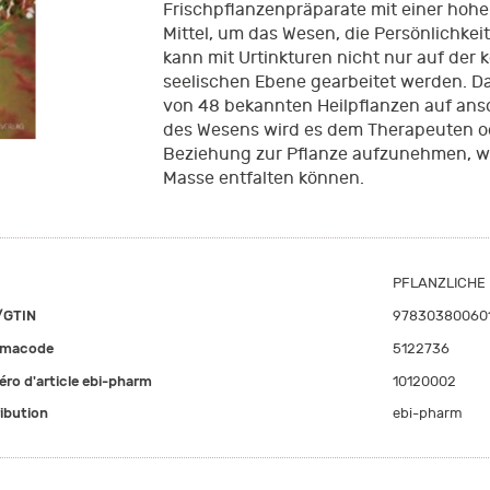
Frischpflanzenpräparate mit einer hohen
Mittel, um das Wesen, die Persönlichkeit
kann mit Urtinkturen nicht nur auf der 
seelischen Ebene gearbeitet werden. Da
von 48 bekannten Heilpflanzen auf ans
des Wesens wird es dem Therapeuten od
Beziehung zur Pflanze aufzunehmen, wo
Masse entfalten können.
PFLANZLICHE
/GTIN
97830380060
rmacode
5122736
ro d'article ebi-pharm
10120002
ribution
ebi-pharm