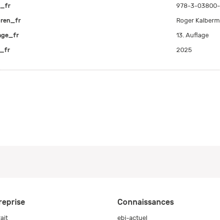
_fr
978-3-03800-
ren_fr
Roger Kalberm
age_fr
13. Auflage
_fr
2025
reprise
Connaissances
ait
ebi-actuel