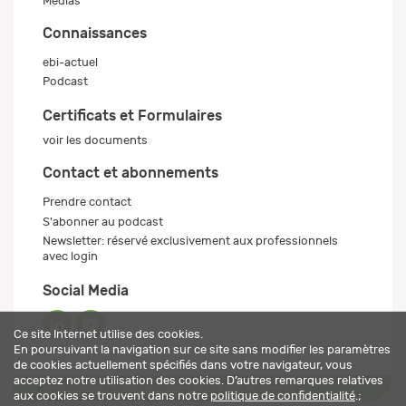
Médias
Connaissances
ebi-actuel
Podcast
Certificats et Formulaires
voir les documents
Contact et abonnements
Prendre contact
S'abonner au podcast
Newsletter: réservé exclusivement aux professionnels
avec login
Social Media
Ce site Internet utilise des cookies.
En poursuivant la navigation sur ce site sans modifier les paramètres
de cookies actuellement spécifiés dans votre navigateur, vous
acceptez notre utilisation des cookies. D’autres remarques relatives
Mentions légales
Politique de confidentialité
© 2026 ebi-pharm ag
aux cookies se trouvent dans notre
politique de confidentialité
.;