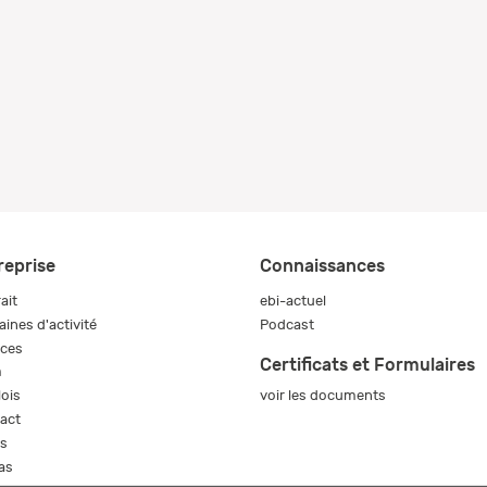
reprise
Connaissances
ait
ebi-actuel
ines d'activité
Podcast
ices
Certificats et Formulaires
m
voir les documents
ois
act
s
as