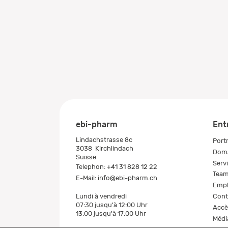
ebi-pharm
Ent
Lindachstrasse 8c
Portr
3038
Kirchlindach
Doma
Suisse
Serv
Telephon:
+41 31 828 12 22
Tea
E-Mail:
info@ebi-pharm.ch
Empl
Cont
Lundi à vendredi
07:30 jusqu'à 12:00 Uhr
Accè
13:00 jusqu'à 17:00 Uhr
Médi