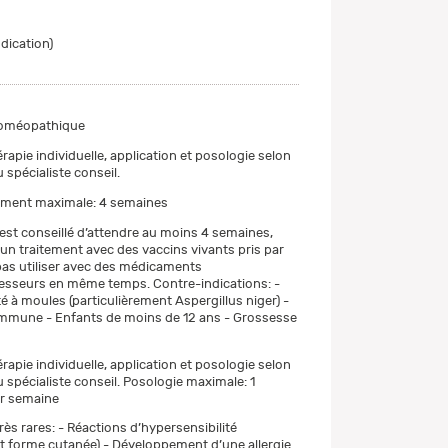
ndication)
oméopathique
érapie individuelle, application et posologie selon
 spécialiste conseil.
tement maximale: 4 semaines
l est conseillé d’attendre au moins 4 semaines,
 un traitement avec des vaccins vivants pris par
 pas utiliser avec des médicaments
seurs en même temps. Contre-indications: -
é à moules (particulièrement Aspergillus niger) -
immune - Enfants de moins de 12 ans - Grossesse
érapie individuelle, application et posologie selon
 spécialiste conseil. Posologie maximale: 1
r semaine
ès rares: - Réactions d’hypersensibilité
t forme cutanée) - Développement d’une allergie