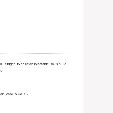
us niger D5 solution injectable i.m., s.c., i.c.
34
ck GmbH & Co. KG