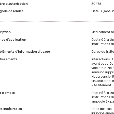
ro d'autorisation
59476
gorie de remise
Liste B (sans i
ription
Médicament h
ps d’application
Destiné à la th
instructions du
léments d'information d'usage
Durée de trai
tissements
Interactions: I
avant et après
voie orale. Ne
immunosuppres
Hypersensibilit
Maladie auto-
- Allaitement
 d'emploi
Destiné à la th
instructions du
ampoule 2x pa
ts indésirables
Dans des cas tr
(principalemen