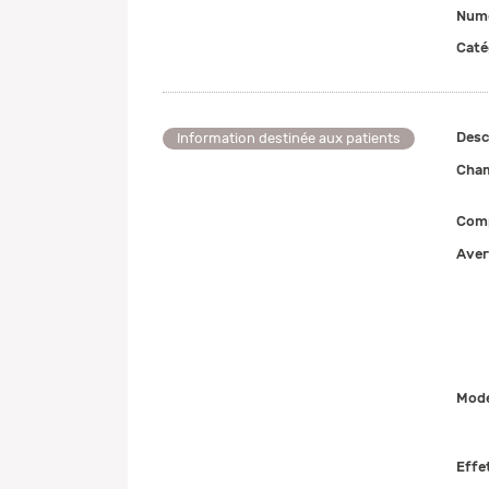
Numé
Caté
Desc
Information destinée aux patients
Cham
Comp
Aver
Mode
Effe