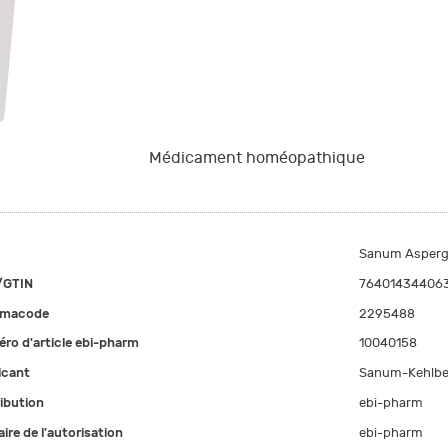
Médicament homéopathique
Sanum Aspergill
/GTIN
76401434406
rmacode
2295488
ro d'article ebi-pharm
10040158
icant
Sanum-Kehlbe
ribution
ebi-pharm
aire de l'autorisation
ebi-pharm