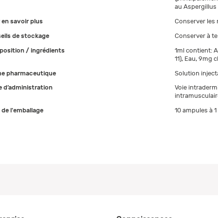
au Aspergillus
 en savoir plus
Conserver les
eils de stockage
Conserver à te
osition / ingrédients
1ml contient: A
11), Eau, 9mg 
e pharmaceutique
Solution inject
 d’administration
Voie intradermi
intramusculaire
e de l'emballage
10 ampules à 1