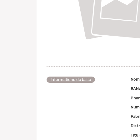
Nom
Informations de base
EAN
Pha
Numé
Fabr
Dist
Titul