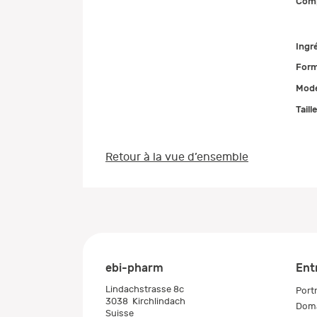
Comp
Ingr
Form
Mode
Taill
Retour à la vue d’ensemble
ebi-pharm
Ent
Lindachstrasse 8c
Portr
3038
Kirchlindach
Doma
Suisse