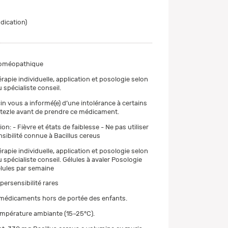
ndication)
oméopathique
érapie individuelle, application et posologie selon
 spécialiste conseil.
in vous a informé(e) d’une intolérance à certains
tezle avant de prendre ce médicament.
on: - Fièvre et états de faiblesse - Ne pas utiliser
sibilité connue à Bacillus cereus
érapie individuelle, application et posologie selon
 spécialiste conseil. Gélules à avaler Posologie
lules par semaine
persensibilité rares
 médicaments hors de portée des enfants.
empérature ambiante (15–25°C).