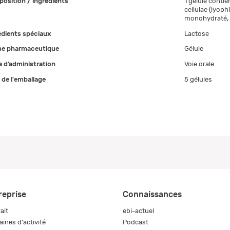
osition / ingrédients
1 gélule conti
cellulae (lyophi
monohydraté, 
édients spéciaux
Lactose
e pharmaceutique
Gélule
 d’administration
Voie orale
e de l'emballage
5 gélules
reprise
Connaissances
ait
ebi-actuel
ines d'activité
Podcast