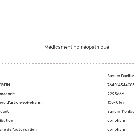
Médicament homéopathique
Sanum Bacillu
/GTIN
76401434408
rmacode
2295666
ro d'article ebi-pharm
10040167
icant
Sanum-Kehlbe
ribution
ebi-pharm
aire de l'autorisation
ebi-pharm