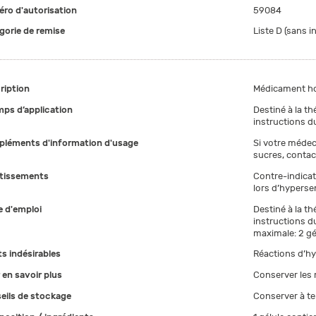
ro d'autorisation
59084
gorie de remise
Liste D (sans i
ription
Médicament h
ps d’application
Destiné à la th
instructions du
léments d'information d'usage
Si votre médec
sucres, contac
tissements
Contre-indicati
lors d’hypersen
 d'emploi
Destiné à la th
instructions du
maximale: 2 gé
ts indésirables
Réactions d’hy
 en savoir plus
Conserver les
eils de stockage
Conserver à t