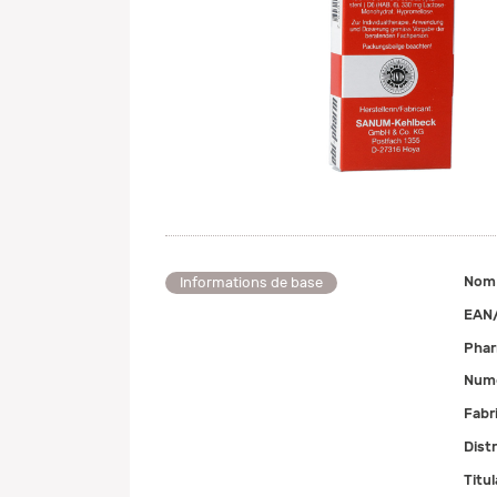
Nom
Informations de base
EAN
Pha
Numé
Fabr
Dist
Titul