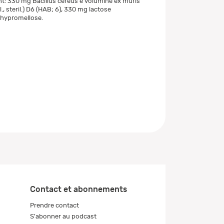
ent: 330 mg Bacillus cereus e volumine ex muris
l., steril.) D6 (HAB; 6), 330 mg lactose
hypromellose.
Contact et abonnements
Prendre contact
S'abonner au podcast