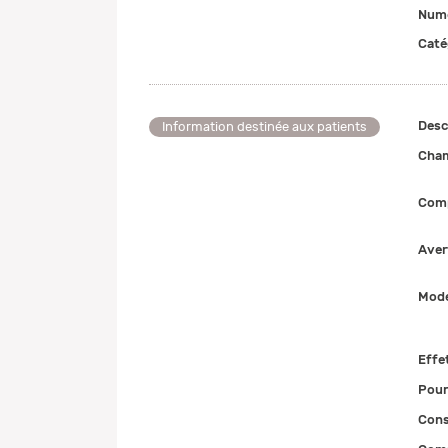
Numé
Caté
Desc
Information destinée aux patients
Cham
Comp
Aver
Mode
Effe
Pour
Cons