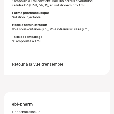
1 ampoule à 1 ml contient: Bacillus cereus e volumine
cellulae D6 (HAB; 5b, 11), ad solutionem pro 1 ml.
Forme pharmaceutique
Solution injectable
Mode d’administration
Voie sous-cutanée (s.c.), Voie intramusculaire (i.m.)
Taille de l'emballage
10 ampoules à 1 ml
Retour à la vue d’ensemble
ebi-pharm
Lindachstrasse 8c