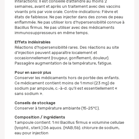
Interactions: Il est conseillé d’attendre au moins 2
semaines, avant et après un traitement avec des vaccins
vivants pris par voie orale. Contre-indications: Fièvre et
états de faiblesse. Ne pas injecter dans des zones de peau
enflammée. Ne pas utiliser lors d’hypersensibilité connue à
Bacillus firmus. Ne pas utiliser avec des médicaments
immunosuppresseurs en même temps.
Effets indésirables
Réactions d’hypersensibilité rares. Des réactions au site
d’injection peuvent apparaître localement et
occasionnellement (rougeur, gonflement, douleur).
Passagère augmentation de la température, fatigue.
Pour en savoir plus
Conserver les médicaments hors de portée des enfants.
Ce médicament contient moins de 1 mmol (23 mg) de
sodium par ampoule, c.-à-d. qu’il est essentiellement «
sans sodium ».
Conseils de stockage
Conserver à température ambiante (15-25°C).
Composition / ingrédients
1 ampoule contient: 1 ml Bacillus firmus e volumine cellulae
(lyophil., steril.) D6 aquos. (HAB;5b). chlorure de sodium,
eau pour injection