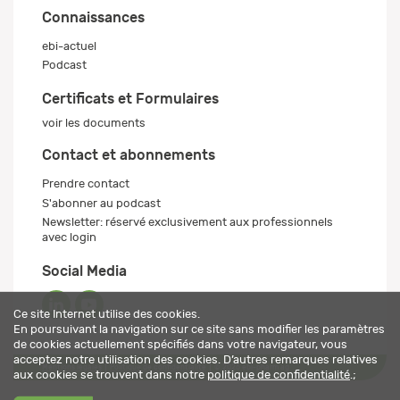
Connaissances
ebi-actuel
Podcast
Certificats et Formulaires
voir les documents
Contact et abonnements
Prendre contact
S'abonner au podcast
Newsletter: réservé exclusivement aux professionnels
avec login
Social Media
Ce site Internet utilise des cookies.
En poursuivant la navigation sur ce site sans modifier les paramètres
de cookies actuellement spécifiés dans votre navigateur, vous
acceptez notre utilisation des cookies. D’autres remarques relatives
Mentions légales
Politique de confidentialité
© 2026 ebi-pharm ag
aux cookies se trouvent dans notre
politique de confidentialité
.;