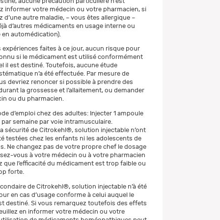
estiné, aucune précaution particulière n’est
lez informer votre médecin ou votre pharmacien, si
z d’une autre maladie, – vous êtes allergique –
jà d’autres médicaments en usage interne ou
 en automédication).
 expériences faites à ce jour, aucun risque pour
 connu si le médicament est utilisé conformément
l il est destiné. Toutefois, aucune étude
ystématique n’a été effectuée. Par mesure de
us devriez renoncer si possible à prendre des
rant la grossesse et l’allaitement, ou demander
cin ou du pharmacien.
de d’emploi chez des adultes: Injecter 1 ampoule
s par semaine par voie intramusculaire.
t la sécurité de Citrokehl®, solution injectable n’ont
té testées chez les enfants ni les adolescents de
s. Ne changez pas de votre propre chef le dosage
ssez-vous à votre médecin ou à votre pharmacien
 que l’efficacité du médicament est trop faible ou
op forte.
condaire de Citrokehl®, solution injectable n’à été
jour en cas d’usage conforme à celui auquel le
 destiné. Si vous remarquez toutefois des effets
euillez en informer votre médecin ou votre
’utilisation de médicaments homéopathiques peut