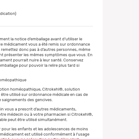
ndication)
ment la notice d’emballage avant d’utiliser le
e médicament vous a été remis sur ordonnance
e remettez donc pas à d’autres personnes, même
lent présenter les mêmes symptômes que vous. En
cament pourrait nuire à leur santé. Conservez
emballage pour pouvoir la relire plus tard si
oméopathique
ption homéopathique, Citrokehl®, solution
t être utilisé sur ordonnance médicale en cas de
de saignements des gencives.
in vous a prescrit d’autres médicaments,
re médecin ou à votre pharmacien si Citrokehl®,
able peut être utilisé simultanément.
er pour les enfants et les adolescences de moins
le médicament est utilisé conformément à l’usage