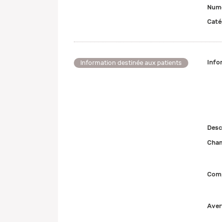
Numé
Caté
Info
Information destinée aux patients
Desc
Cham
Comp
Aver