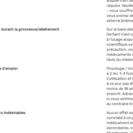
auquel il est d
requise. Veuil
– vous souffre
vous prenez dé
externe (même
e durant la grossesse/allaitement
Sur la base des
l’enfant n’est
à l’usage auque
scientifique s
précaution, vo
médicaments du
l’avis du méde
 d'emploi
Posologie / mo
à 2 mL 1–3 foi
L’utilisation e
à ce jour pas é
moins de 18 an
prescrit. Adre
si vous estimez
au contraire tr
ts indésirables
Aucun effet se
constaté à ce 
médicament est
secondaires, v
pharmacien. L