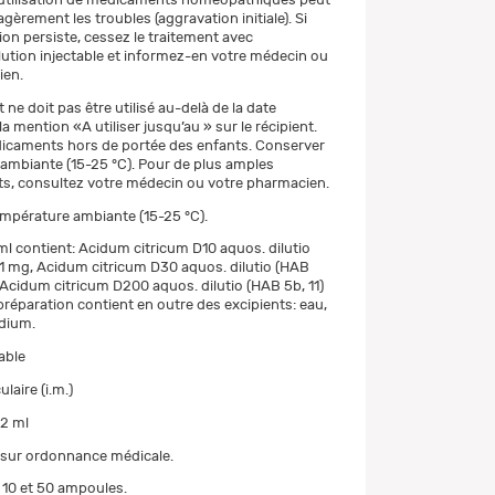
èrement les troubles (aggravation initiale). Si
ion persiste, cessez le traitement avec
lution injectable et informez-en votre médecin ou
ien.
e doit pas être utilisé au-delà de la date
la mention «A utiliser jusqu’au » sur le récipient.
icaments hors de portée des enfants. Conserver
ambiante (15-25 °C). Pour de plus amples
s, consultez votre médecin ou votre pharmacien.
mpérature ambiante (15-25 °C).
ml contient: Acidum citricum D10 aquos. dilutio
71 mg, Acidum citricum D30 aquos. dilutio (HAB
, Acidum citricum D200 aquos. dilutio (HAB 5b, 11)
préparation contient en outre des excipients: eau,
dium.
able
laire (i.m.)
2 ml
 sur ordonnance médicale.
10 et 50 ampoules.