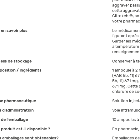
aggraver passag
cette aggravat
Citrokehl®, so
votre pharmac
 en savoir plus
Le médicament n
figurant après 
Garder les méd
à température 
renseignement
eils de stockage
Conserver à te
osition / ingrédients
1 ampoule à 2 
(HAB 5b, 11) 6
5b, 11) 671 mg
671 mg. Cette 
chlorure de so
e pharmaceutique
Solution inject
 d’administration
Voie intramuscu
e de l'emballage
10 ampoules à 
 produit est-il disponible ?
En pharmacie,
s emballages sont obtenables?
Emballages de 