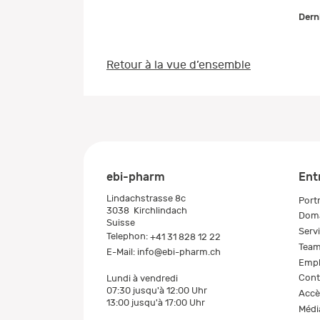
Dern
Retour à la vue d’ensemble
ebi-pharm
Ent
Lindachstrasse 8c
Portr
3038
Kirchlindach
Doma
Suisse
Serv
Telephon:
+41 31 828 12 22
Tea
E-Mail:
info@ebi-pharm.ch
Empl
Cont
Lundi à vendredi
07:30 jusqu'à 12:00 Uhr
Accè
13:00 jusqu'à 17:00 Uhr
Médi