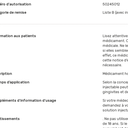
ro d'autorisation
50245012
gorie de remise
Liste B (avec i
rmation aux patients
Lisez attentive
médicament. C
médicale. Ne l
si elles semb
effet, ce médi
cette notice d’
nécessaire.
ription
Médicament h
ps d’application
Selon la conce
injectable peu
gingivites et 
léments d'information d'usage
Si votre médec
demandez à vot
solution inject
tissements
. Ne pas utilis
de 18 ans. Si 