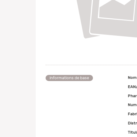
Nom
Informations de base
EAN
Pha
Numé
Fabr
Dist
Titul