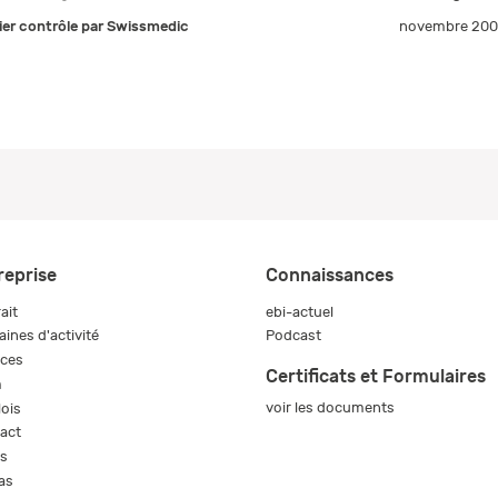
ier contrôle par Swissmedic
novembre 20
reprise
Connaissances
ait
ebi-actuel
ines d'activité
Podcast
ices
Certificats et Formulaires
m
voir les documents
ois
act
s
as