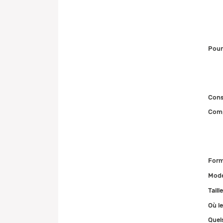
Pour
Cons
Comp
Form
Mode
Taill
Où le
Quel