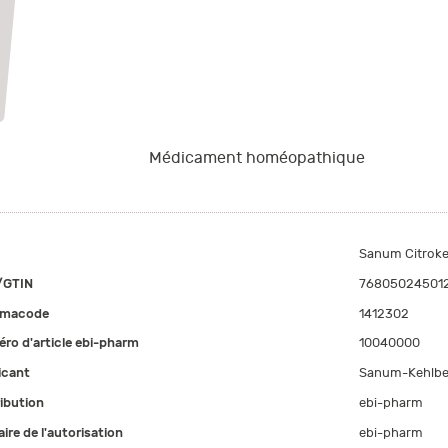
Médicament homéopathique
Sanum Citrokeh
/GTIN
76805024501
rmacode
1412302
ro d'article ebi-pharm
10040000
icant
Sanum-Kehlbe
ribution
ebi-pharm
aire de l'autorisation
ebi-pharm