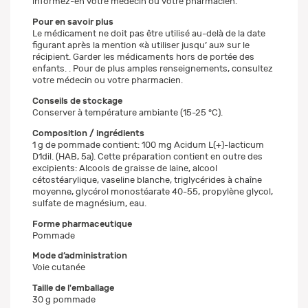
informez-en votre médecin ou votre pharmacien.
Pour en savoir plus
Le médicament ne doit pas être utilisé au-delà de la date
figurant après la mention «à utiliser jusqu’ au» sur le
récipient. Garder les médicaments hors de portée des
enfants. . Pour de plus amples renseignements, consultez
votre médecin ou votre pharmacien.
Conseils de stockage
Conserver à température ambiante (15-25 °C).
Composition / ingrédients
1 g de pommade contient: 100 mg Acidum L(+)-lacticum
D1dil. (HAB, 5a). Cette préparation contient en outre des
excipients: Alcools de graisse de laine, alcool
cétostéarylique, vaseline blanche, triglycérides à chaîne
moyenne, glycérol monostéarate 40-55, propylène glycol,
sulfate de magnésium, eau.
Forme pharmaceutique
Pommade
Mode d’administration
Voie cutanée
Taille de l'emballage
30 g pommade