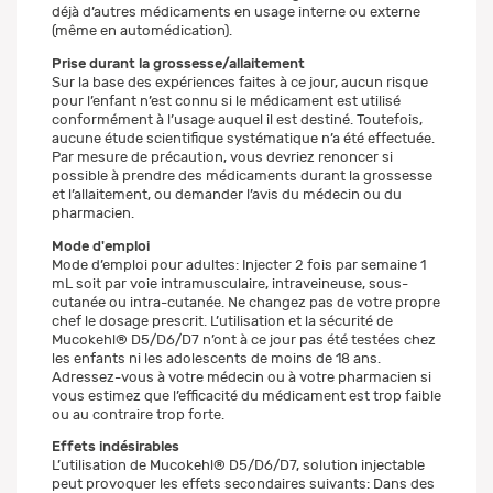
déjà d’autres médicaments en usage interne ou externe
(même en automédication).
Prise durant la grossesse/allaitement
Sur la base des expériences faites à ce jour, aucun risque
pour l’enfant n’est connu si le médicament est utilisé
conformément à l’usage auquel il est destiné. Toutefois,
aucune étude scientifique systématique n’a été effectuée.
Par mesure de précaution, vous devriez renoncer si
possible à prendre des médicaments durant la grossesse
et l’allaitement, ou demander l’avis du médecin ou du
pharmacien.
Mode d'emploi
Mode d’emploi pour adultes: Injecter 2 fois par semaine 1
mL soit par voie intramusculaire, intraveineuse, sous-
cutanée ou intra-cutanée. Ne changez pas de votre propre
chef le dosage prescrit. L’utilisation et la sécurité de
Mucokehl® D5/D6/D7 n’ont à ce jour pas été testées chez
les enfants ni les adolescents de moins de 18 ans.
Adressez-vous à votre médecin ou à votre pharmacien si
vous estimez que l’efficacité du médicament est trop faible
ou au contraire trop forte.
Effets indésirables
L’utilisation de Mucokehl® D5/D6/D7, solution injectable
peut provoquer les effets secondaires suivants: Dans des