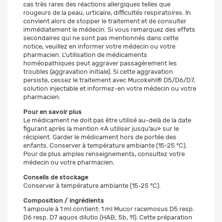
cas très rares des réactions allergiques telles que
rougeurs de la peau, urticaire, difficultés respiratoires. In
convient alors de stopper le traitement et de consulter
immédiatement le médecin. Si vous remarquez des effets
secondaires qui ne sont pas mentionnés dans cette
notice, veuillez en informer votre médecin ou votre
pharmacien. L’utilisation de médicaments
homéopathiques peut aggraver passagèrement les
troubles (aggravation initiale). Si cette aggravation
persiste, cessez le traitement avec Mucokehl® D5/D6/D7,
solution injectable et informez-en votre médecin ou votre
pharmacien.
Pour en savoir plus
Le médicament ne doit pas être utilisé au-delà de la date
figurant après la mention «A utiliser jusqu’au» sur le
récipient. Garder le médicament hors de portée des
enfants. Conserver à température ambiante (15-25 °C).
Pour de plus amples renseignements, consultez votre
médecin ou votre pharmacien.
Conseils de stockage
Conserver à température ambiante (15-25 °C).
Composition / ingrédients
1 ampoule à 1 ml contient: 1 ml Mucor racemosus D5 resp.
D6 resp. D7 aquos dilutio (HAB; 5b, 11). Cette préparation