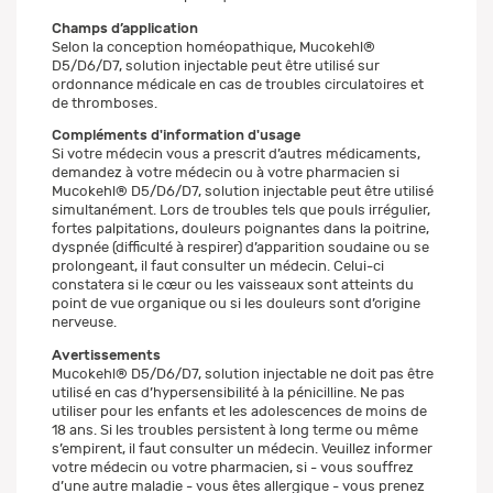
Champs d’application
Selon la conception homéopathique, Mucokehl®
D5/D6/D7, solution injectable peut être utilisé sur
ordonnance médicale en cas de troubles circulatoires et
de thromboses.
Compléments d'information d'usage
Si votre médecin vous a prescrit d’autres médicaments,
demandez à votre médecin ou à votre pharmacien si
Mucokehl® D5/D6/D7, solution injectable peut être utilisé
simultanément. Lors de troubles tels que pouls irrégulier,
fortes palpitations, douleurs poignantes dans la poitrine,
dyspnée (difficulté à respirer) d’apparition soudaine ou se
prolongeant, il faut consulter un médecin. Celui-ci
constatera si le cœur ou les vaisseaux sont atteints du
point de vue organique ou si les douleurs sont d’origine
nerveuse.
Avertissements
Mucokehl® D5/D6/D7, solution injectable ne doit pas être
utilisé en cas d’hypersensibilité à la pénicilline. Ne pas
utiliser pour les enfants et les adolescences de moins de
18 ans. Si les troubles persistent à long terme ou même
s’empirent, il faut consulter un médecin. Veuillez informer
votre médecin ou votre pharmacien, si - vous souffrez
d’une autre maladie - vous êtes allergique - vous prenez