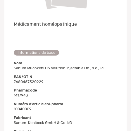
Médicament homéopathique
Informations de base
Nom
Sanum Mucokehl D5 solution injectable i.m., s.c., i.c.
EAN/GTIN
7680467320229
Pharmacode
1417943
Numéro d'article ebi-pharm
10040009
Fabricant
Sanum-Kehlbeck GmbH & Co. KG