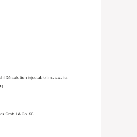
D6 solution injectable i.m., s.c., i.c.
71
ck GmbH & Co. KG