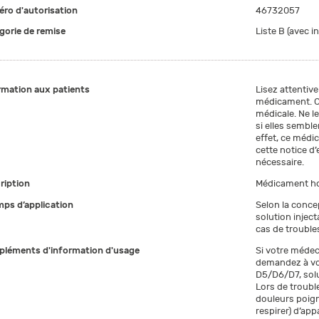
ro d'autorisation
46732057
gorie de remise
Liste B (avec i
rmation aux patients
Lisez attentive
médicament. C
médicale. Ne l
si elles semb
effet, ce médi
cette notice d’
nécessaire.
ription
Médicament h
ps d’application
Selon la conc
solution injec
cas de trouble
léments d'information d'usage
Si votre médec
demandez à vo
D5/D6/D7, solu
Lors de trouble
douleurs poigna
respirer) d’app