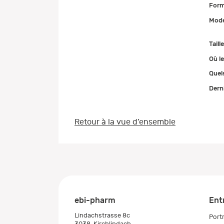
Form
Mode
Taill
Où le
Quel
Dern
Retour à la vue d’ensemble
ebi-pharm
Ent
Lindachstrasse 8c
Portr
3038
Kirchlindach