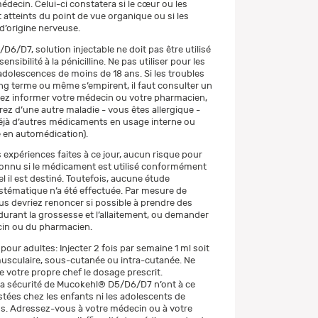
édecin. Celui-ci constatera si le cœur ou les
 atteints du point de vue organique ou si les
d’origine nerveuse.
6/D7, solution injectable ne doit pas être utilisé
nsibilité à la pénicilline. Ne pas utiliser pour les
 adolescences de moins de 18 ans. Si les troubles
ong terme ou même s’empirent, il faut consulter un
lez informer votre médecin ou votre pharmacien,
rez d’une autre maladie - vous êtes allergique -
jà d’autres médicaments en usage interne ou
 en automédication).
 expériences faites à ce jour, aucun risque pour
 connu si le médicament est utilisé conformément
l il est destiné. Toutefois, aucune étude
ystématique n’a été effectuée. Par mesure de
us devriez renoncer si possible à prendre des
rant la grossesse et l’allaitement, ou demander
cin ou du pharmacien.
our adultes: Injecter 2 fois par semaine 1 ml soit
musculaire, sous-cutanée ou intra-cutanée. Ne
 votre propre chef le dosage prescrit.
et la sécurité de Mucokehl® D5/D6/D7 n’ont à ce
stées chez les enfants ni les adolescents de
s. Adressez-vous à votre médecin ou à votre