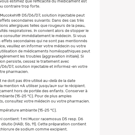
vous estimez que l’efficacité du médicament est
au contraire trop forte.
de Mucokehl® D5/D6/D7, solution injectable peut
effets secondaires suivants: Dans des cas très
ions allergiques telles que rougeurs de la peau,
cultés respiratoires. In convient alors de stopper le
de consulter immédiatement le médecin. Si vous
 effets secondaires qui ne sont pas mentionnés
ice, veuillez en informer votre médecin ou votre
’utilisation de médicaments homéopathiques peut
èrement les troubles (aggravation initiale). Si
ion persiste, cessez le traitement avec
6/D7, solution injectable et informez-en votre
tre pharmacien.
e doit pas être utilisé au-delà de la date
la mention «A utiliser jusqu’au» sur le récipient.
cament hors de portée des enfants. Conserver à
biante (15-25 °C). Pour de plus amples
s, consultez votre médecin ou votre pharmacien.
mpérature ambiante (15-25 °C).
ml contient: 1 ml Mucor racemosus D5 resp. D6
dilutio (HAB; 5b, 11). Cette préparation contient
 chlorure de sodium comme excipient.