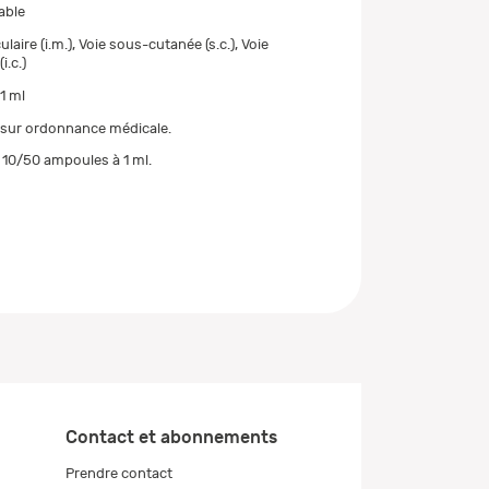
able
laire (i.m.), Voie sous-cutanée (s.c.), Voie
i.c.)
1 ml
 sur ordonnance médicale.
10/50 ampoules à 1 ml.
Contact et abonnements
Prendre contact