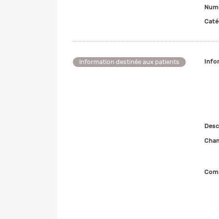
Numé
Caté
Info
Information destinée aux patients
Desc
Cham
Comp