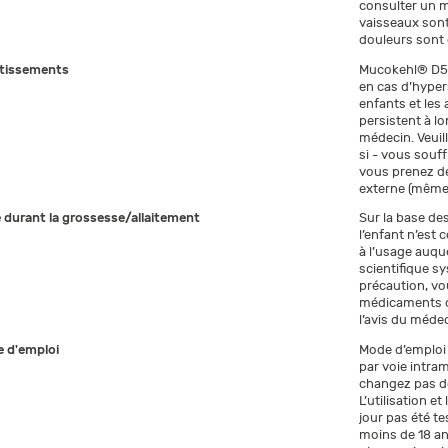
consulter un m
vaisseaux sont
douleurs sont 
tissements
Mucokehl® D5/D
en cas d’hyperse
enfants et les
persistent à l
médecin. Veuil
si - vous souff
vous prenez dé
externe (même
e durant la grossesse/allaitement
Sur la base des
l’enfant n’est
à l’usage auque
scientifique s
précaution, vo
médicaments du
l’avis du méde
 d'emploi
Mode d’emploi p
par voie intra
changez pas de
L’utilisation 
jour pas été te
moins de 18 an