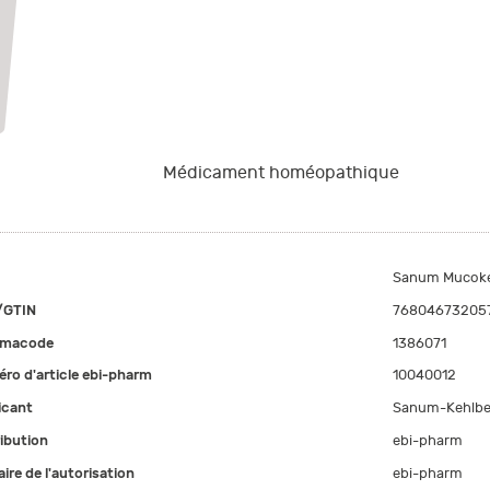
Médicament homéopathique
Sanum Mucokehl 
/GTIN
76804673205
rmacode
1386071
ro d'article ebi-pharm
10040012
icant
Sanum-Kehlbe
ribution
ebi-pharm
aire de l'autorisation
ebi-pharm