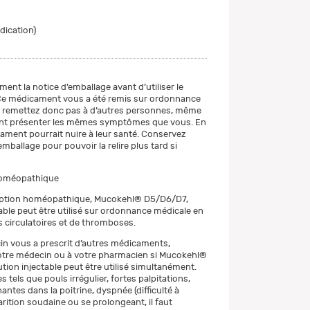
ndication)
ment la notice d’emballage avant d’utiliser le
e médicament vous a été remis sur ordonnance
e remettez donc pas à d’autres personnes, même
lent présenter les mêmes symptômes que vous. En
cament pourrait nuire à leur santé. Conservez
emballage pour pouvoir la relire plus tard si
oméopathique
eption homéopathique, Mucokehl® D5/D6/D7,
table peut être utilisé sur ordonnance médicale en
s circulatoires et de thromboses.
in vous a prescrit d’autres médicaments,
tre médecin ou à votre pharmacien si Mucokehl®
tion injectable peut être utilisé simultanément.
s tels que pouls irrégulier, fortes palpitations,
ntes dans la poitrine, dyspnée (difficulté à
arition soudaine ou se prolongeant, il faut