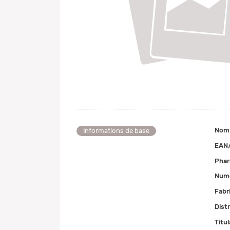
Nom
Informations de base
EAN
Pha
Numé
Fabr
Dist
Titul