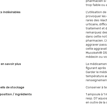
pharmacien si 
trop faible ou 
ts indésirables
L’utilisation 
provoquer les 
rares des réact
urticaire, diffi
traitement et 
remarquez des
dans cette not
pharmacien. L
aggraver passag
cette aggravat
Mucokehl® D5/D
médecin ou vo
 en savoir plus
Le médicament n
figurant après 
Garder le médi
température am
renseignement
eils de stockage
Conserver à te
osition / ingrédients
1 ampoule à 1 
resp. D7 aquos 
en outre de la