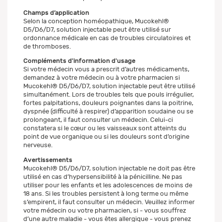
Champs d’application
Selon la conception homéopathique, Mucokehl®
D5/D6/D7, solution injectable peut être utilisé sur
ordonnance médicale en cas de troubles circulatoires et
de thromboses.
Compléments d'information d'usage
Si votre médecin vous a prescrit d’autres médicaments,
demandez à votre médecin ou à votre pharmacien si
Mucokehl® D5/D6/D7, solution injectable peut être utilisé
simultanément. Lors de troubles tels que pouls irrégulier,
fortes palpitations, douleurs poignantes dans la poitrine,
dyspnée (difficulté à respirer) d’apparition soudaine ou se
prolongeant, il faut consulter un médecin. Celui-ci
constatera si le cœur ou les vaisseaux sont atteints du
point de vue organique ou si les douleurs sont d’origine
nerveuse.
Avertissements
Mucokehl® D5/D6/D7, solution injectable ne doit pas être
utilisé en cas d’hypersensibilité à la pénicilline. Ne pas
utiliser pour les enfants et les adolescences de moins de
18 ans. Si les troubles persistent à long terme ou même
s’empirent, il faut consulter un médecin. Veuillez informer
votre médecin ou votre pharmacien, si - vous souffrez
d’une autre maladie - vous êtes allergique - vous prenez