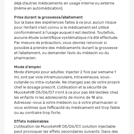
déjà d’autres médicaments en usage interne ou externe
(même en automédication).
Prise durant la grossesse/allaitement
Sur la base des expériences faites à ce jour, aucun risque
pour l’enfant n’est connu si le médicament est utilisé
conformément à l’usage auquel il est destiné. Toutefois,
aucune étude scientifique systématique n’a été effectuée.
Par mesure de précaution, vous devriez renoncer si
possible à prendre des médicaments durant la grossesse
et l’allaitement, ou demander l’avis du médecin ou du
pharmacien.
Mode d'emploi
Mode d’emploi pour adultes: Injecter 2 fois par semaine 1
mL soit par voie intramusculaire, intraveineuse, sous-
cutanée ou intra-cutanée. Ne changez pas de votre propre
chef le dosage prescrit. L’utilisation et la sécurité de
Mucokehl® D5/D6/D7 n’ont à ce jour pas été testées chez
les enfants ni les adolescents de moins de 18 ans.
Adressez-vous à votre médecin ou à votre pharmacien si
vous estimez que l’efficacité du médicament est trop faible
ou au contraire trop forte.
Effets indésirables
L’utilisation de Mucokehl® D5/D6/D7, solution injectable
peut provoquer les effets secondaires suivants: Dans des