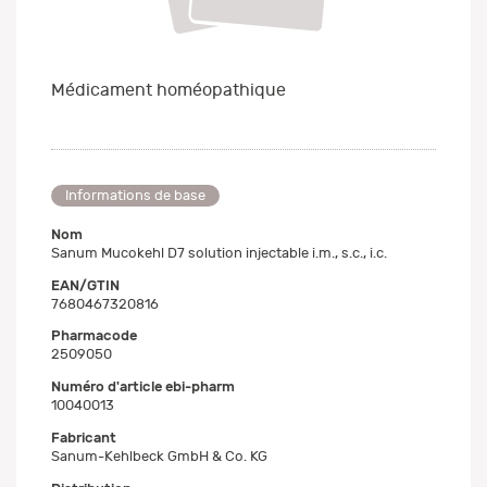
Médicament homéopathique
Informations de base
Nom
Sanum Mucokehl D7 solution injectable i.m., s.c., i.c.
EAN/GTIN
7680467320816
Pharmacode
2509050
Numéro d'article ebi-pharm
10040013
Fabricant
Sanum-Kehlbeck GmbH & Co. KG