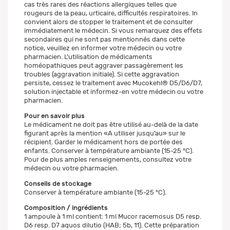
cas très rares des réactions allergiques telles que
rougeurs de la peau, urticaire, difficultés respiratoires. In
convient alors de stopper le traitement et de consulter
immédiatement le médecin. Si vous remarquez des effets
secondaires qui ne sont pas mentionnés dans cette
notice, veuillez en informer votre médecin ou votre
pharmacien. L’utilisation de médicaments
homéopathiques peut aggraver passagèrement les
troubles (aggravation initiale). Si cette aggravation
persiste, cessez le traitement avec Mucokehl® D5/D6/D7,
solution injectable et informez-en votre médecin ou votre
pharmacien.
Pour en savoir plus
Le médicament ne doit pas être utilisé au-delà de la date
figurant après la mention «A utiliser jusqu’au» sur le
récipient. Garder le médicament hors de portée des
enfants. Conserver à température ambiante (15-25 °C).
Pour de plus amples renseignements, consultez votre
médecin ou votre pharmacien.
Conseils de stockage
Conserver à température ambiante (15-25 °C).
Composition / ingrédients
1 ampoule à 1 ml contient: 1 ml Mucor racemosus D5 resp.
D6 resp. D7 aquos dilutio (HAB; 5b, 11). Cette préparation