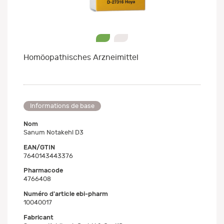
0
1
Homöopathisches Arzneimittel
Informations de base
Nom
Sanum Notakehl D3
EAN/GTIN
7640143443376
Pharmacode
4766408
Numéro d'article ebi-pharm
10040017
Fabricant