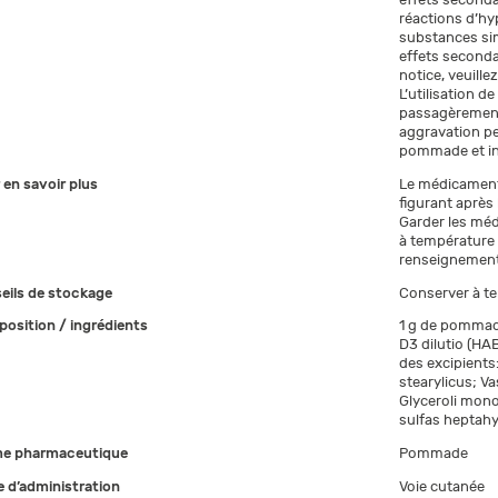
réactions d’hype
substances sim
effets seconda
notice, veuill
L’utilisation
passagèrement l
aggravation pe
pommade et in
 en savoir plus
Le médicament n
figurant après 
Garder les méd
à température 
renseignement
eils de stockage
Conserver à te
osition / ingrédients
1 g de pommad
D3 dilutio (HA
des excipients:
stearylicus; V
Glyceroli mon
sulfas heptahy
e pharmaceutique
Pommade
 d’administration
Voie cutanée