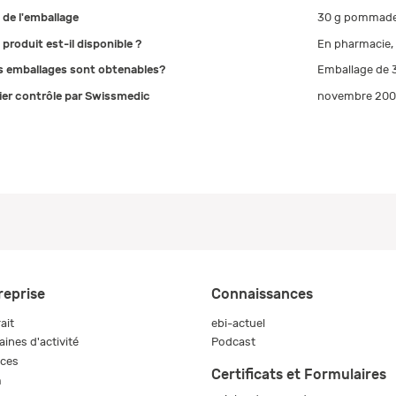
e de l'emballage
30 g pommad
 produit est-il disponible ?
En pharmacie,
s emballages sont obtenables?
Emballage de 3
ier contrôle par Swissmedic
novembre 20
reprise
Connaissances
ait
ebi-actuel
ines d'activité
Podcast
ices
Certificats et Formulaires
m