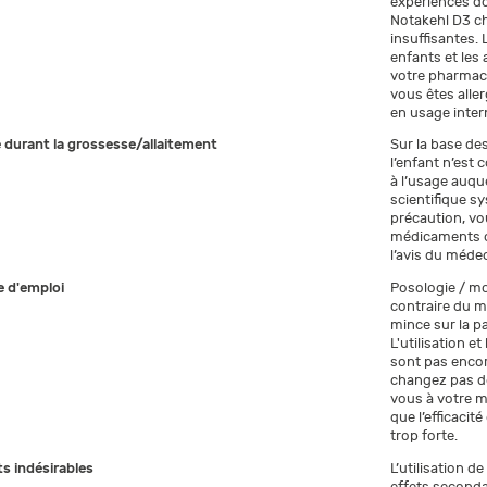
expériences do
Notakehl D3 ch
insuffisantes.
enfants et les
votre pharmaci
vous êtes alle
en usage inter
e durant la grossesse/allaitement
Sur la base des
l’enfant n’est
à l’usage auque
scientifique s
précaution, vo
médicaments du
l’avis du méde
 d'emploi
Posologie / mo
contraire du m
mince sur la pa
L'utilisation e
sont pas encor
changez pas de
vous à votre m
que l’efficacit
trop forte.
ts indésirables
L’utilisation 
effets seconda