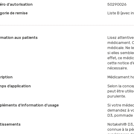
ro d'autorisation
50290026
gorie de remise
Liste B (avec i
rmation aux patients
Lisez attentive
médicament. C
médicale. Ne l
si elles semb
effet, ce médi
cette notice d’
nécessaire.
ription
Médicament h
ps d’application
Selon la conc
peut être util
purulente.
léments d'information d'usage
Si votre médec
demandez à vo
D3, pommade pe
tissements
Notakehl® D3, 
connue à la pén