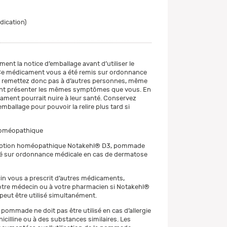
ndication)
ment la notice d’emballage avant d’utiliser le
e médicament vous a été remis sur ordonnance
e remettez donc pas à d’autres personnes, même
lent présenter les mêmes symptômes que vous. En
cament pourrait nuire à leur santé. Conservez
emballage pour pouvoir la relire plus tard si
oméopathique
eption homéopathique Notakehl® D3, pommade
isé sur ordonnance médicale en cas de dermatose
in vous a prescrit d’autres médicaments,
tre médecin ou à votre pharmacien si Notakehl®
ut être utilisé simultanément.
pommade ne doit pas être utilisé en cas d’allergie
icilline ou à des substances similaires. Les