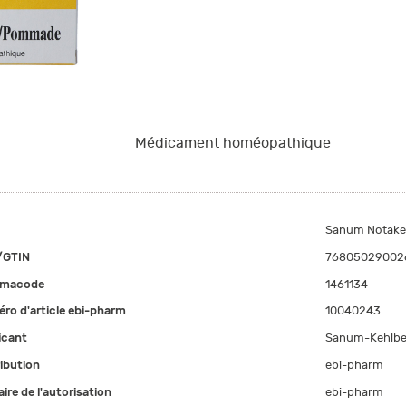
Médicament homéopathique
Sanum Notake
/GTIN
76805029002
rmacode
1461134
ro d'article ebi-pharm
10040243
icant
Sanum-Kehlbe
ribution
ebi-pharm
aire de l'autorisation
ebi-pharm