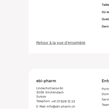
Taill
Où le
Quel
Dern
Retour à la vue d’ensemble
ebi-pharm
Ent
Lindachstrasse 8c
Portr
3038
Kirchlindach
Doma
Suisse
Serv
Telephon:
+41 31 828 12 22
Tea
E-Mail:
info@ebi-pharm.ch