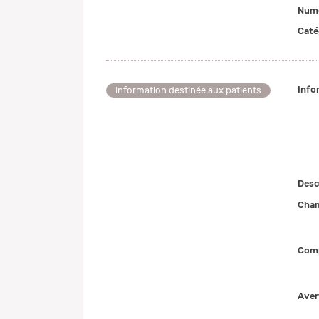
Numé
Caté
Info
Information destinée aux patients
Desc
Cham
Comp
Aver