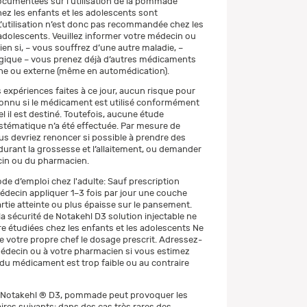
cumentées sur l’utilisation de la pommade
ez les enfants et les adolescents sont
 L’utilisation n’est donc pas recommandée chez les
 adolescents. Veuillez informer votre médecin ou
en si, – vous souffrez d’une autre maladie, –
rgique – vous prenez déjà d’autres médicaments
ne ou externe (même en automédication).
 expériences faites à ce jour, aucun risque pour
 connu si le médicament est utilisé conformément
l il est destiné. Toutefois, aucune étude
ystématique n’a été effectuée. Par mesure de
us devriez renoncer si possible à prendre des
rant la grossesse et l’allaitement, ou demander
cin ou du pharmacien.
de d’emploi chez l'adulte: Sauf prescription
édecin appliquer 1–3 fois par jour une couche
rtie atteinte ou plus épaisse sur le pansement.
t la sécurité de Notakehl D3 solution injectable ne
e étudiées chez les enfants et les adolescents Ne
 votre propre chef le dosage prescrit. Adressez-
édecin ou à votre pharmacien si vous estimez
é du médicament est trop faible ou au contraire
de Notakehl ® D3, pommade peut provoquer les
ires suivants: dans des cas très rares des