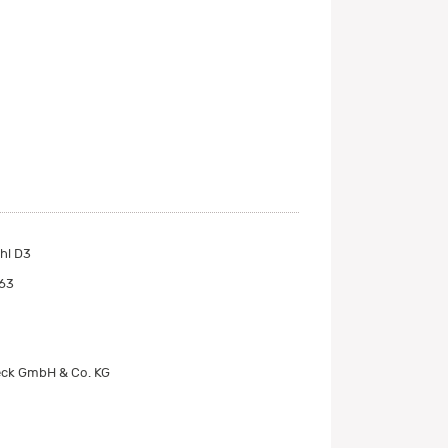
hl D3
63
ck GmbH & Co. KG