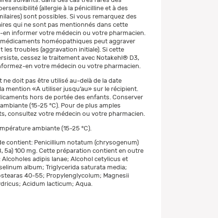
rsensibilité (allergie à la pénicilline et à des
ilaires) sont possibles. Si vous remarquez des
ires qui ne sont pas mentionnés dans cette
ez-en informer votre médecin ou votre pharmacien.
 de médicaments homéopathiques peut aggraver
es troubles (aggravation initiale). Si cette
rsiste, cessez le traitement avec Notakehl® D3,
formez-en votre médecin ou votre pharmacien.
e doit pas être utilisé au-delà de la date
la mention «A utiliser jusqu’au» sur le récipient.
icaments hors de portée des enfants. Conserver
ambiante (15-25 °C). Pour de plus amples
s, consultez votre médecin ou votre pharmacien.
mpérature ambiante (15-25 °C).
e contient: Penicillium notatum (chrysogenum)
B, 5a) 100 mg. Cette préparation contient en outre
 Alcoholes adipis lanae; Alcohol cetylicus et
aselinum album; Triglycerida saturata media;
ostearas 40-55; Propylenglycolum; Magnesii
dricus; Acidum lacticum; Aqua.