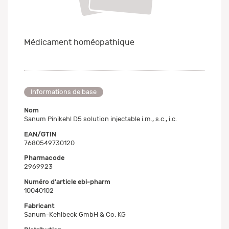
Médicament homéopathique
Informations de base
Nom
Sanum Pinikehl D5 solution injectable i.m., s.c., i.c.
EAN/GTIN
7680549730120
Pharmacode
2969923
Numéro d'article ebi-pharm
10040102
Fabricant
Sanum-Kehlbeck GmbH & Co. KG