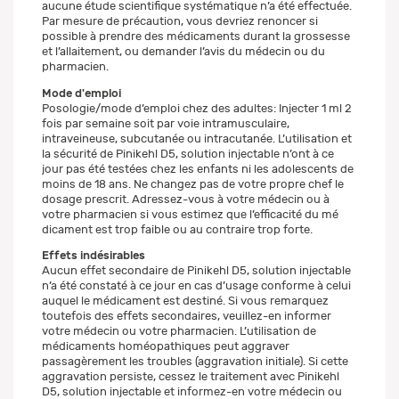
aucune étude scientifique systématique n’a été effectuée.
Par mesure de précaution, vous devriez renoncer si
possible à prendre des médicaments durant la grossesse
et l’allaitement, ou demander l’avis du médecin ou du
pharmacien.
Mode d'emploi
Posologie/mode d’emploi chez des adultes: Injecter 1 ml 2
fois par semaine soit par voie intramusculaire,
intraveineuse, subcutanée ou intracutanée. L’utilisation et
la sécurité de Pinikehl D5, solution injectable n’ont à ce
jour pas été testées chez les enfants ni les adolescents de
moins de 18 ans. Ne changez pas de votre propre chef le
dosage prescrit. Adressez-vous à votre médecin ou à
votre pharmacien si vous estimez que l’efficacité du mé
dicament est trop faible ou au contraire trop forte.
Effets indésirables
Aucun effet secondaire de Pinikehl D5, solution injectable
n’a été constaté à ce jour en cas d’usage conforme à celui
auquel le médicament est destiné. Si vous remarquez
toutefois des effets secondaires, veuillez-en informer
votre médecin ou votre pharmacien. L’utilisation de
médicaments homéopathiques peut aggraver
passagèrement les troubles (aggravation initiale). Si cette
aggravation persiste, cessez le traitement avec Pinikehl
D5, solution injectable et informez-en votre médecin ou