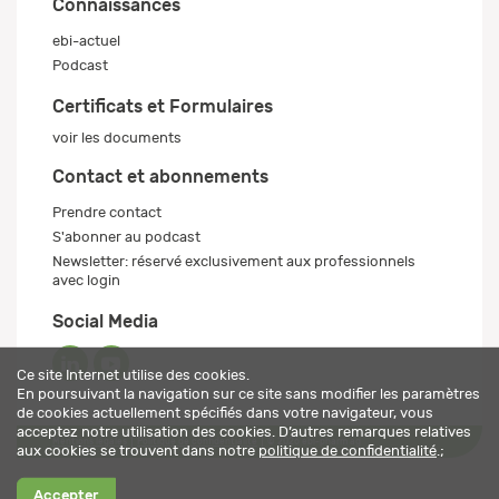
Connaissances
ebi-actuel
Podcast
Certificats et Formulaires
voir les documents
Contact et abonnements
Prendre contact
S'abonner au podcast
Newsletter: réservé exclusivement aux professionnels
avec login
Social Media
Ce site Internet utilise des cookies.
En poursuivant la navigation sur ce site sans modifier les paramètres
de cookies actuellement spécifiés dans votre navigateur, vous
acceptez notre utilisation des cookies. D’autres remarques relatives
Mentions légales
Politique de confidentialité
© 2026 ebi-pharm ag
aux cookies se trouvent dans notre
politique de confidentialité
.;
Accepter