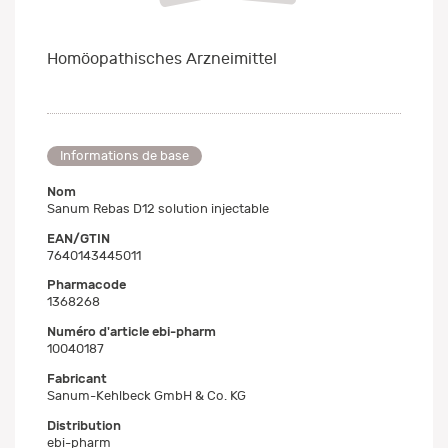
Homöopathisches Arzneimittel
Informations de base
Nom
Sanum Rebas D12 solution injectable
EAN/GTIN
7640143445011
Pharmacode
1368268
Numéro d'article ebi-pharm
10040187
Fabricant
Sanum-Kehlbeck GmbH & Co. KG
Distribution
ebi-pharm