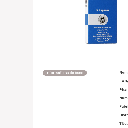
Nom
Informations de base
EAN
Pha
Numé
Fabr
Dist
Titul