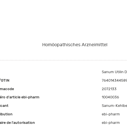
Homöopathisches Arzneimittel
Sanum Utilin 
/GTIN
76401434458
rmacode
2072133
ro d'article ebi-pharm
10040036
icant
Sanum-Kehlbe
ribution
ebi-pharm
aire de l'autorisation
ebi-pharm