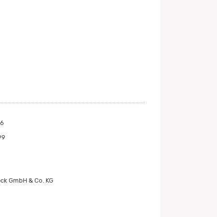
D6
99
ck GmbH & Co. KG