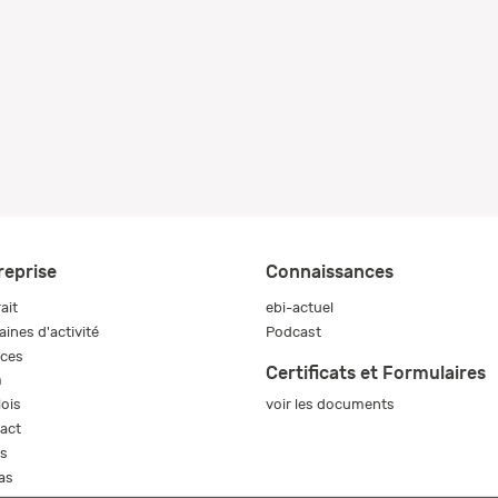
reprise
Connaissances
ait
ebi-actuel
ines d'activité
Podcast
ices
Certificats et Formulaires
m
voir les documents
ois
act
s
as