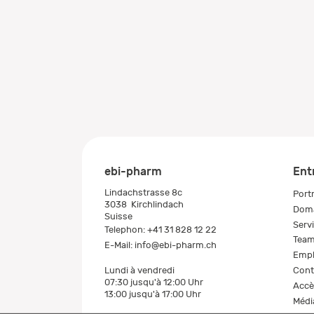
ebi-pharm
Ent
Lindachstrasse 8c
Portr
3038
Kirchlindach
Doma
Suisse
Serv
Telephon:
+41 31 828 12 22
Tea
E-Mail:
info@ebi-pharm.ch
Empl
Cont
Lundi à vendredi
07:30 jusqu'à 12:00 Uhr
Accè
13:00 jusqu'à 17:00 Uhr
Médi