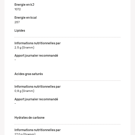
Energie en kJ
1072
Energie en kcal
257
Lipides
2,5 g (Gramm)
-
Acides gras saturés
0,8 g (Gramm)
-
Hydrates de carbone
27,0 g (Gramm)