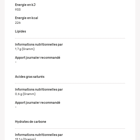
Energie en kJ
933
Energie en kcal
226
Lipides
1,7 g (Gramm)
-
Acides gras saturés
0,6 g (Gramm)
-
Hydrates de carbone
13,1 g (Gramm)