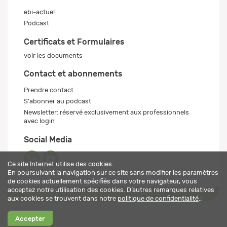
ebi-actuel
Podcast
Certificats et Formulaires
voir les documents
Contact et abonnements
Prendre contact
S'abonner au podcast
Newsletter: réservé exclusivement aux professionnels
avec login
Social Media
Ce site Internet utilise des cookies.
En poursuivant la navigation sur ce site sans modifier les paramètres
de cookies actuellement spécifiés dans votre navigateur, vous
acceptez notre utilisation des cookies. D’autres remarques relatives
Mentions légales
Politique de confidentialité
© 2026 ebi-pharm ag
aux cookies se trouvent dans notre
politique de confidentialité
.;
Accepter