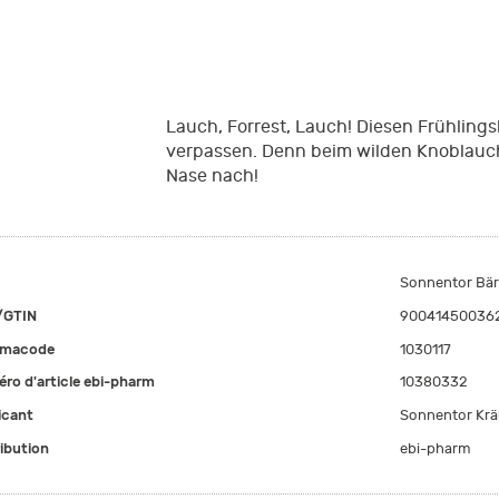
Lauch, Forrest, Lauch! Diesen Frühlin
verpassen. Denn beim wilden Knoblauc
Nase nach!
Sonnentor Bär
/GTIN
90041450036
rmacode
1030117
ro d'article ebi-pharm
10380332
icant
Sonnentor Kr
ribution
ebi-pharm