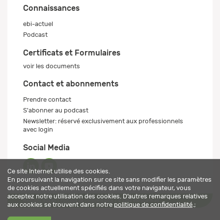
Connaissances
ebi-actuel
Podcast
Certificats et Formulaires
voir les documents
Contact et abonnements
Prendre contact
S'abonner au podcast
Newsletter: réservé exclusivement aux professionnels
avec login
Social Media
Ce site Internet utilise des cookies.
En poursuivant la navigation sur ce site sans modifier les paramètres
de cookies actuellement spécifiés dans votre navigateur, vous
acceptez notre utilisation des cookies. D’autres remarques relatives
Mentions légales
Politique de confidentialité
© 2026 ebi-pharm ag
aux cookies se trouvent dans notre
politique de confidentialité
.;