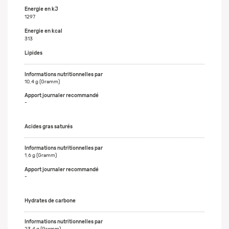
Energie en kJ
1297
Energie en kcal
313
Lipides
10,4 g (Gramm)
-
Acides gras saturés
1,6 g (Gramm)
-
Hydrates de carbone