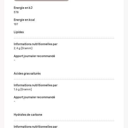
Energie en kJ
578
Energie en kcal
137
Lipides
2,4 g (Gramm)
-
Acides gras saturés
1,6 g (Gramm)
-
Hydrates de carbone