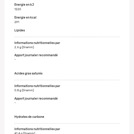
Energie en kJ
1220
Energie en kcal
291
Lipides
2,6 g (Gramm)
-
Acides gras saturés
0,8 g (Gramm)
-
Hydrates de carbone
41,4 g (Gramm)