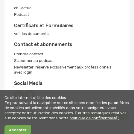
ebi-actuel
Podcast
Certificats et Formulaires
voir les documents
Contact et abonnements
Prendre contact
S'abonner au podcast
Newsletter: réservé exclusivement aux professionnels
avec login
Social Media
Ce site Internet utilise des cookies.
En poursuivant la navigation sur ce site sans modifier les paramètres
de cookies actuellement spécifiés dans votre navigateur, vous
acceptez notre utilisation des cookies. D’autres remarques relatives
Mentions légales
Politique de confidentialité
© 2026 ebi-pharm ag
aux cookies se trouvent dans notre
politique de confidentialité
.;
Accepter