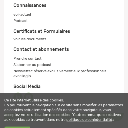
Connaissances
ebi-actuel
Podcast
Certificats et Formulaires
voir les documents
Contact et abonnements
Prendre contact
S'abonner au podcast
Newsletter: réservé exclusivement aux professionnels
avec login
Social Media
Ce site Internet utilise des cookies.
En poursuivant la navigation sur ce site sans modifier les paramètres
de cookies actuellement spécifiés dans votre navigateur, vous
acceptez notre utilisation des cookies. D’autres remarques relatives
Mentions légales
Politique de confidentialité
© 2026 ebi-pharm ag
aux cookies se trouvent dans notre
politique de confidentialité
.;