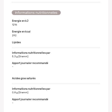
Informations nutritionnelles
Energie en kJ
1216
Energie en kcal
292
Lipides
5,3 g (Gramm)
-
Acides gras saturés
0,8 g (Gramm)
-