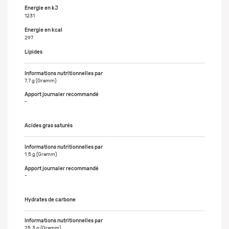
Energie en kJ
1231
Energie en kcal
297
Lipides
7,7 g (Gramm)
-
Acides gras saturés
1,5 g (Gramm)
-
Hydrates de carbone
25,3 g (Gramm)