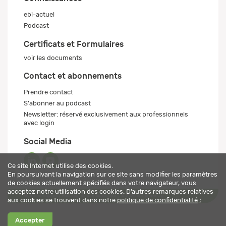
ebi-actuel
Podcast
Certificats et Formulaires
voir les documents
Contact et abonnements
Prendre contact
S'abonner au podcast
Newsletter: réservé exclusivement aux professionnels
avec login
Social Media
Ce site Internet utilise des cookies.
En poursuivant la navigation sur ce site sans modifier les paramètres
de cookies actuellement spécifiés dans votre navigateur, vous
acceptez notre utilisation des cookies. D’autres remarques relatives
Mentions légales
Politique de confidentialité
© 2026 ebi-pharm ag
aux cookies se trouvent dans notre
politique de confidentialité
.;
Accepter