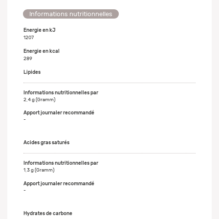
Informations nutritionnelles
Energie en kJ
1207
Energie en kcal
289
Lipides
2,4 g (Gramm)
-
Acides gras saturés
1,3 g (Gramm)
-
Hydrates de carbone