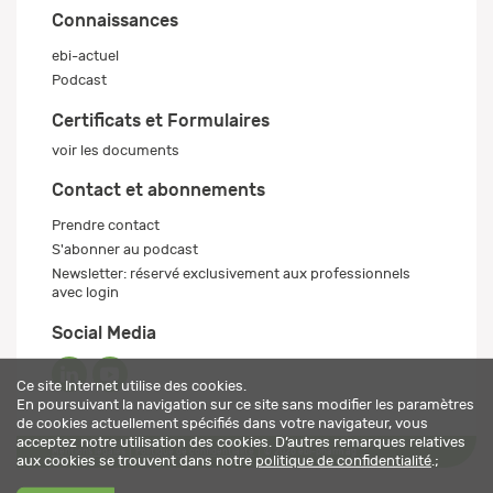
Connaissances
ebi-actuel
Podcast
Certificats et Formulaires
voir les documents
Contact et abonnements
Prendre contact
S'abonner au podcast
Newsletter: réservé exclusivement aux professionnels
avec login
Social Media
Ce site Internet utilise des cookies.
En poursuivant la navigation sur ce site sans modifier les paramètres
de cookies actuellement spécifiés dans votre navigateur, vous
acceptez notre utilisation des cookies. D’autres remarques relatives
Mentions légales
Politique de confidentialité
© 2026 ebi-pharm ag
aux cookies se trouvent dans notre
politique de confidentialité
.;