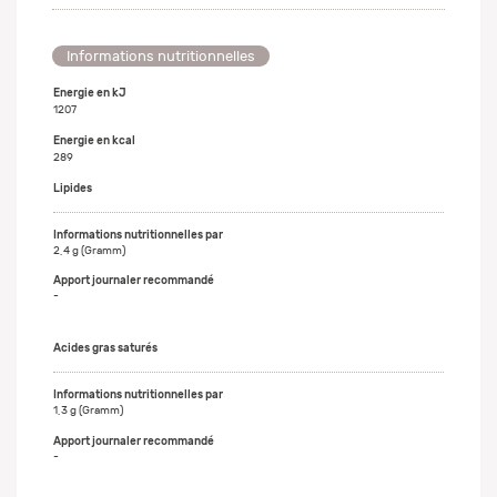
Informations nutritionnelles
Energie en kJ
1207
Energie en kcal
289
Lipides
2,4 g (Gramm)
-
Acides gras saturés
1,3 g (Gramm)
-