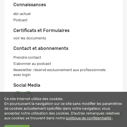
Connaissances
ebi-actuel
Podcast
Certificats et Formulaires
voir les documents
Contact et abonnements
Prendre contact
S'abonner au podcast
Newsletter: réservé exclusivement aux professionnels
avec login
Social Media
Ce site Internet utilise des cookies.
En poursuivant la navigation sur ce site sans modifier les paramètres
de cookies actuellement spécifiés dans votre navigateur, vous
acceptez notre utilisation des cookies. D’autres remarques relatives
Mentions légales
Politique de confidentialité
© 2026 ebi-pharm ag
aux cookies se trouvent dans notre
politique de confidentialité
.;