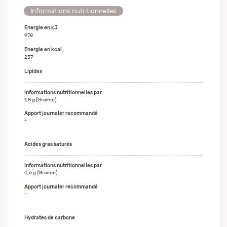
Informations nutritionnelles
Energie en kJ
978
Energie en kcal
237
Lipides
1,8 g (Gramm)
-
Acides gras saturés
0,6 g (Gramm)
-
Hydrates de carbone