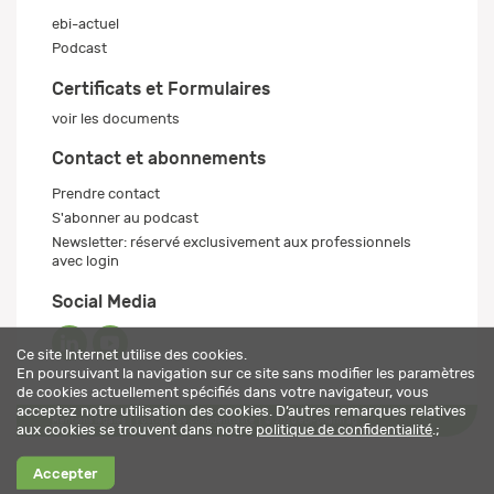
ebi-actuel
Podcast
Certificats et Formulaires
voir les documents
Contact et abonnements
Prendre contact
S'abonner au podcast
Newsletter: réservé exclusivement aux professionnels
avec login
Social Media
Ce site Internet utilise des cookies.
En poursuivant la navigation sur ce site sans modifier les paramètres
de cookies actuellement spécifiés dans votre navigateur, vous
acceptez notre utilisation des cookies. D’autres remarques relatives
Mentions légales
Politique de confidentialité
© 2026 ebi-pharm ag
aux cookies se trouvent dans notre
politique de confidentialité
.;
Accepter