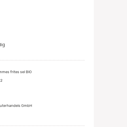
dig
mes frites sel BIO
92
äuterhandels GmbH