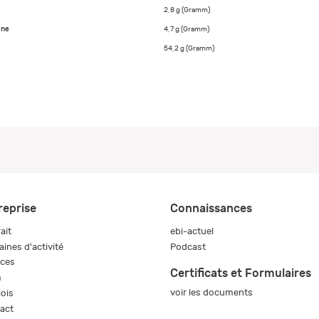
2,8 g (Gramm)
ine
4,7 g (Gramm)
54,2 g (Gramm)
reprise
Connaissances
ait
ebi-actuel
ines d'activité
Podcast
ices
Certificats et Formulaires
m
voir les documents
ois
act