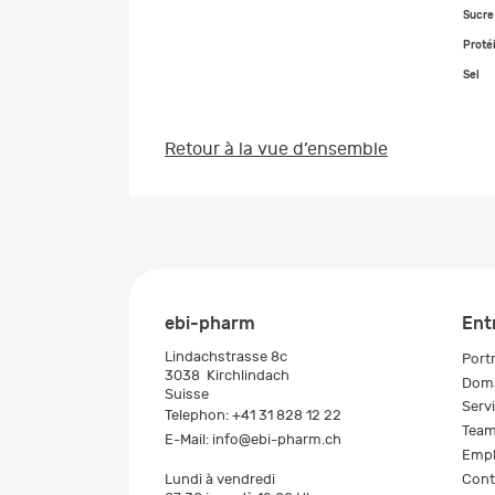
Sucre
Proté
Sel
Retour à la vue d’ensemble
ebi-pharm
Ent
Lindachstrasse 8c
Portr
3038
Kirchlindach
Doma
Suisse
Serv
Telephon:
+41 31 828 12 22
Tea
E-Mail:
info@ebi-pharm.ch
Empl
Cont
Lundi à vendredi