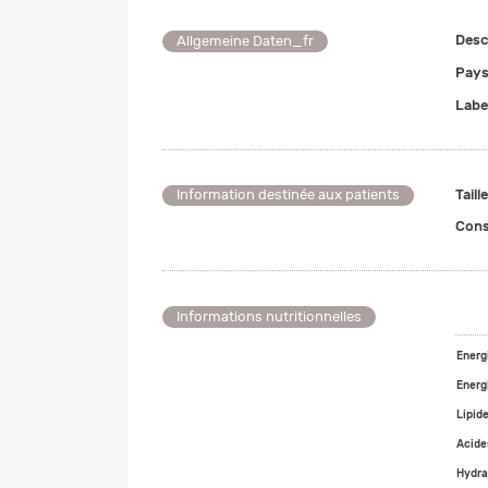
Desc
Allgemeine Daten_fr
Pays
Labe
Taill
Information destinée aux patients
Cons
Informations nutritionnelles
Energ
Energ
Lipid
Acide
Hydra