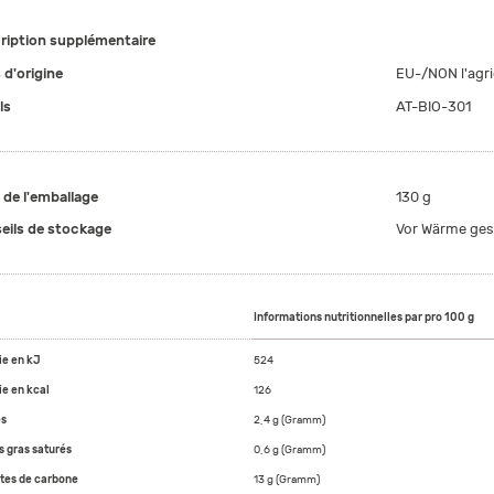
ription supplémentaire
 d'origine
EU-/NON l'agri
ls
AT-BIO-301
e de l'emballage
130 g
eils de stockage
Vor Wärme ges
Informations nutritionnelles par pro 100 g
ie en kJ
524
ie en kcal
126
es
2,4 g (Gramm)
s gras saturés
0,6 g (Gramm)
tes de carbone
13 g (Gramm)