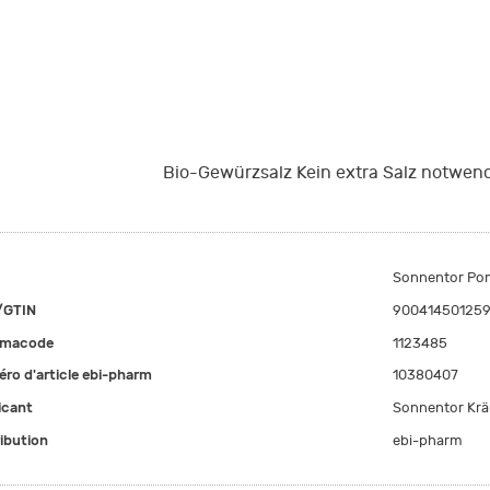
Bio-Gewürzsalz Kein extra Salz notwen
Sonnentor Pom
/GTIN
90041450125
rmacode
1123485
ro d'article ebi-pharm
10380407
icant
Sonnentor Kr
ribution
ebi-pharm