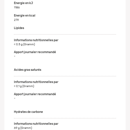
Energie en kJ
1186
Energie en kcal
279
Lipides
< 0,5 g (Gramm)
-
Acides gras saturés
< 0,1 g (Gramm)
-
Hydrates de carbone
69 g (Gramm)