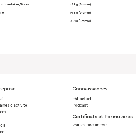
 alimentaires/fibres
41,8 g (Gramm)
ine
14,8 g (Gramm)
0,01 g (Gramm)
reprise
Connaissances
ait
ebi-actuel
ines d'activité
Podcast
ices
Certificats et Formulaires
m
voir les documents
ois
act