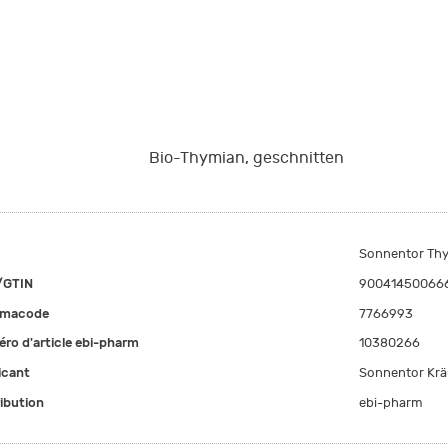
Bio-Thymian, geschnitten
Sonnentor Th
/GTIN
90041450066
rmacode
7766993
ro d'article ebi-pharm
10380266
icant
Sonnentor Kr
ribution
ebi-pharm