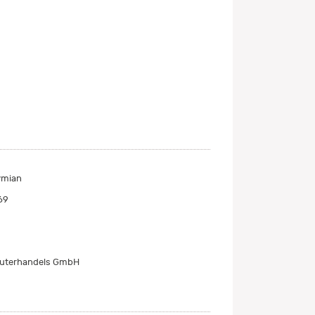
ymian
69
äuterhandels GmbH