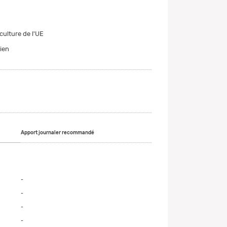
culture de l'UE
ien
Apport journaler recommandé
-
-
-
-