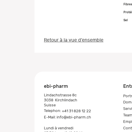
Fibres
Proté
Sel
Retour à la vue d’ensemble
ebi-pharm
Ent
Lindachstrasse 8c
Portr
3038
Kirchlindach
Doma
Suisse
Serv
Telephon:
+41 31 828 12 22
Tea
E-Mail:
info@ebi-pharm.ch
Empl
Cont
Lundi à vendredi