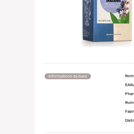
Nom
Informations de base
EAN
Pha
Numé
Fabr
Dist