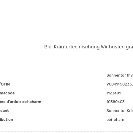
Bio-Kräuterteemischung Wir husten gr
Sonnentor thy
/GTIN
90041450233
rmacode
1123481
ro d'article ebi-pharm
10380403
icant
Sonnentor Kr
ribution
ebi-pharm