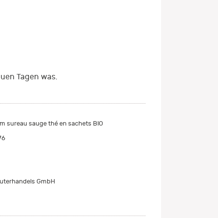
auen Tagen was.
m sureau sauge thé en sachets BIO
76
äuterhandels GmbH