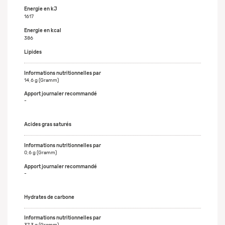
Energie en kJ
1617
Energie en kcal
386
Lipides
14,6 g (Gramm)
-
Acides gras saturés
0,6 g (Gramm)
-
Hydrates de carbone