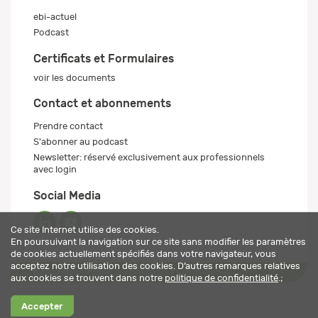
ebi-actuel
Podcast
Certificats et Formulaires
voir les documents
Contact et abonnements
Prendre contact
S'abonner au podcast
Newsletter: réservé exclusivement aux professionnels
avec login
Social Media
Ce site Internet utilise des cookies.
En poursuivant la navigation sur ce site sans modifier les paramètres
de cookies actuellement spécifiés dans votre navigateur, vous
acceptez notre utilisation des cookies. D’autres remarques relatives
Mentions légales
Politique de confidentialité
© 2026 ebi-pharm ag
aux cookies se trouvent dans notre
politique de confidentialité
.;
Accepter